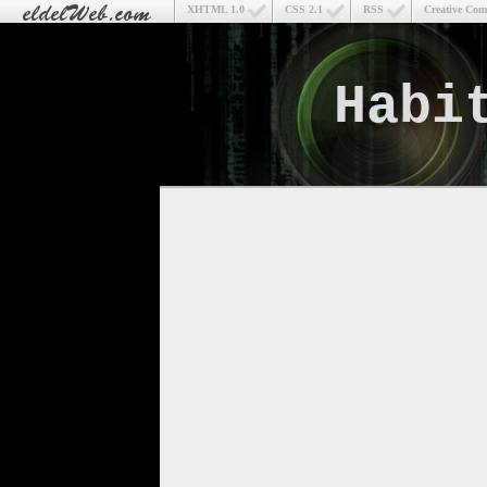
XHTML 1.0
CSS 2.1
RSS
Creative Co
Habi