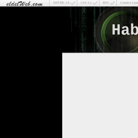
XHTML 1.0
CSS 2.1
RSS
Creative Co
Ha