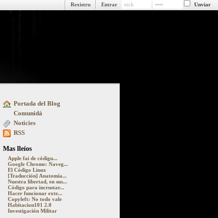
Rexistru
Entrar
Portada del Blog
ue pasa detrás y delantre la pantalla
Comunidá
Noticies
RSS
Mas lleíos
Apple fai de códigu...
Google Chrome: Naveg...
El Código Linux
[Traducción] Anatomía...
Nuestra libertad, en sus...
Código para incrustar...
Hacer funcionar exte...
Copyleft: No todo vale
Habitacion101 2.0
Investigación Militar