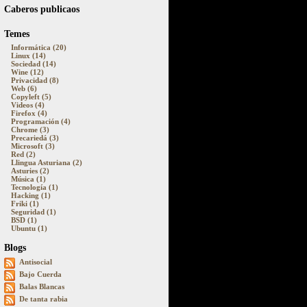
Caberos publicaos
Temes
Informática (20)
Linux (14)
Sociedad (14)
Wine (12)
Privacidad (8)
Web (6)
Copyleft (5)
Videos (4)
Firefox (4)
Programación (4)
Chrome (3)
Precariedá (3)
Microsoft (3)
Red (2)
Llingua Asturiana (2)
Asturies (2)
Música (1)
Tecnología (1)
Hacking (1)
Friki (1)
Seguridad (1)
BSD (1)
Ubuntu (1)
Blogs
Antisocial
Bajo Cuerda
Balas Blancas
De tanta rabia