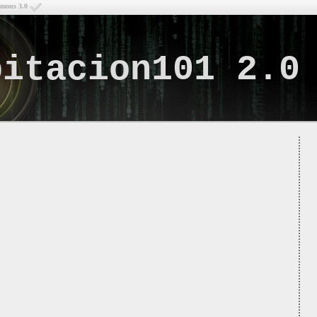
mmons 3.0
bitacion101 2.0
Lo q