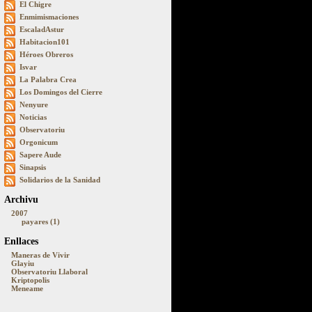
El Chigre
Enmimismaciones
EscaladAstur
Habitacion101
Héroes Obreros
Isvar
La Palabra Crea
Los Domingos del Cierre
Nenyure
Noticias
Observatoriu
Orgonicum
Sapere Aude
Sinapsis
Solidarios de la Sanidad
Archivu
2007
payares (1)
Enllaces
Maneras de Vivir
Glayiu
Observatoriu Llaboral
Kriptopolis
Meneame