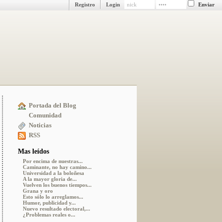
Registro
Login
Portada del Blog
Comunidad
Noticias
RSS
Mas leídos
Por encima de nuestras...
Caminante, no hay camino...
Universidad a la boloñesa
A la mayor gloria de...
Vuelven los buenos tiempos...
Grana y oro
Esto sólo lo arreglamos...
Humor, publicidad y...
Nuevo resultado electoral,...
¿Problemas reales o...