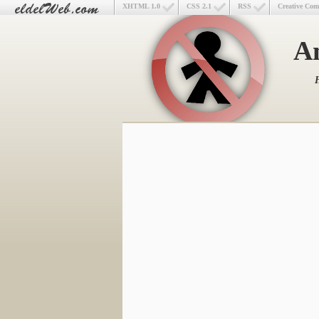
XHTML 1.0
CSS 2.1
RSS
Creative Co
An
H