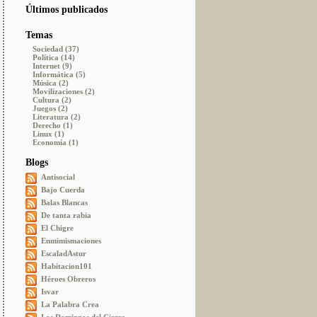
Últimos publicados
Temas
Sociedad (37)
Política (14)
Internet (9)
Informática (5)
Música (2)
Movilizaciones (2)
Cultura (2)
Juegos (2)
Literatura (2)
Derecho (1)
Linux (1)
Economía (1)
Blogs
Antisocial
Bajo Cuerda
Balas Blancas
De tanta rabia
El Chigre
Enmimismaciones
EscaladAstur
Habitacion101
Héroes Obreros
Isvar
La Palabra Crea