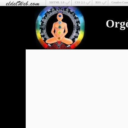
XHTML 1.0
CSS 2.1
RSS
Creative Co
Org