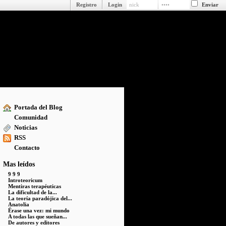
Registro
Login
Portada del Blog
Comunidad
Noticias
RSS
Contacto
Mas leídos
9 9 9
Introteoricum
Mentiras terapéuticas
La dificultad de la...
La teoría paradójica del...
Anatolia
Érase una vez: mi mundo
A todas las que sueñan...
De autores y editores