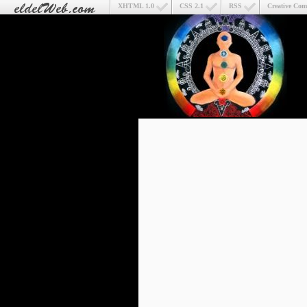
XHTML 1.0
CSS 2.1
RSS
Creative Co