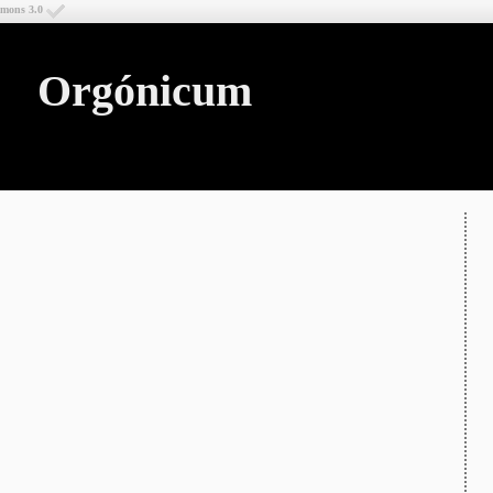
mmons 3.0
Orgónicum