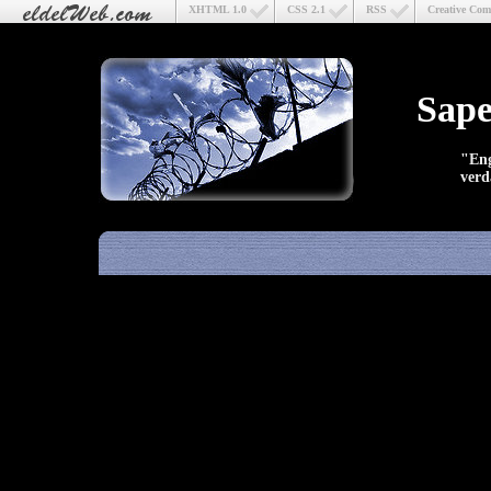
XHTML 1.0
CSS 2.1
RSS
Creative Co
Sape
"Eng
verd