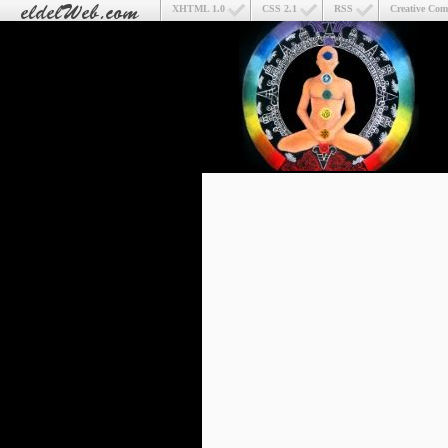
XHTML 1.0
CSS 2.1
RSS
Creative Co