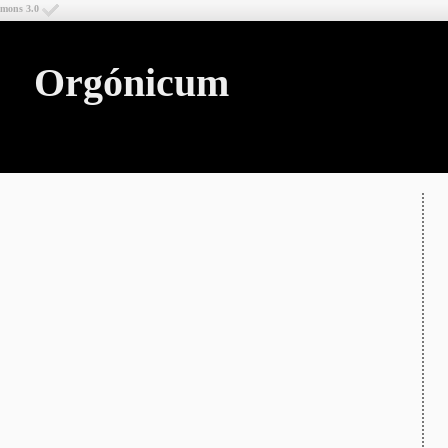
mmons 3.0
Orgónicum