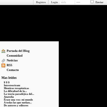
Registro
Login
Portada del Blog
Comunidad
Noticias
RSS
Contacto
Mas leídos
9 9 9
Introteoricum
Mentiras terapéuticas
La dificultad de la...
La teoría paradójica del...
Anatolia
Érase una vez: mi mundo
A todas las que sueñan...
De autores y editores