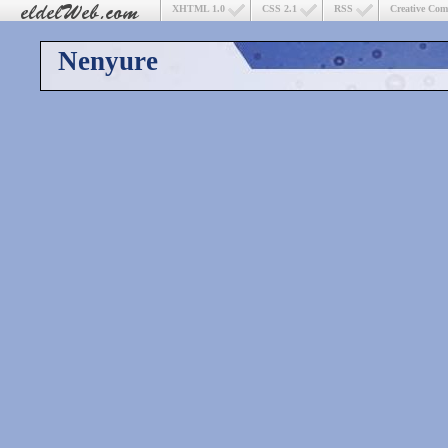
XHTML 1.0
CSS 2.1
RSS
Creative Co
Nenyure