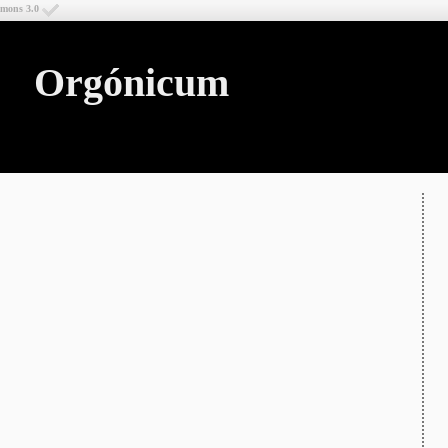
mmons 3.0
Orgónicum