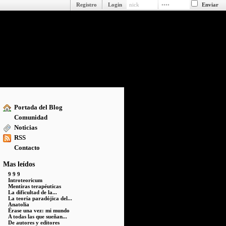
Registro
Login
Portada del Blog
Comunidad
Noticias
RSS
Contacto
Mas leídos
9 9 9
Introteoricum
Mentiras terapéuticas
La dificultad de la...
La teoría paradójica del...
Anatolia
Érase una vez: mi mundo
A todas las que sueñan...
De autores y editores