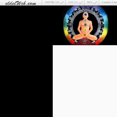
XHTML 1.0
CSS 2.1
RSS
Creative Co