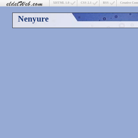
XHTML 1.0
CSS 2.1
RSS
Creative Co
Nenyure