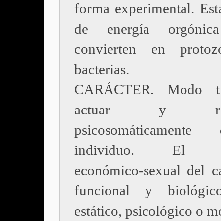
forma experimental. Est
de energía orgóni
convierten en protoz
bacterias.
CARÁCTER. Modo tí
actuar y reac
psicosomáticament
individuo. El co
económico-sexual del ca
funcional y biológ
estático, psicológico o mo