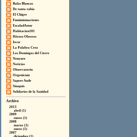
Balas Blancas
De tanta rabia
El Chigre
Enmimismaciones
EscaladAstur
Habitacion101
Héroes Obreros
Isvar
La Palabra Crea
Los Domingos del Cierre
Nenyure
Noticias
Observatoriu
Orgonicum
Sapere Aude
Sinapsis
Solidarios de la Sanidad
Archivo
2013
abril (1)
2009
enero (1)
2008
marzo (1)
enero (1)
2007
diciembre (1)