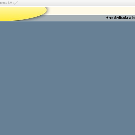
mmons 3.0
Area dedicada a l