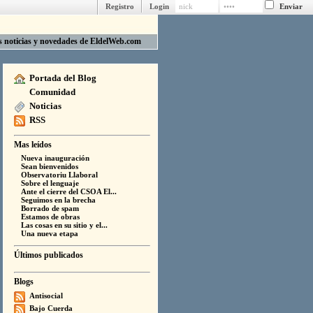
Registro
Login
as noticias y novedades de EldelWeb.com
Portada del Blog
Comunidad
Noticias
RSS
Mas leídos
Nueva inauguración
Sean bienvenidos
Observatoriu Llaboral
Sobre el lenguaje
Ante el cierre del CSOA El...
Seguimos en la brecha
Borrado de spam
Estamos de obras
Las cosas en su sitio y el...
Una nueva etapa
Últimos publicados
Blogs
Antisocial
Bajo Cuerda