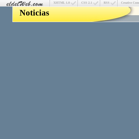
XHTML 1.0
CSS 2.1
RSS
Creative Co
Noticias