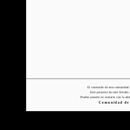
El contenido de esta comunidad 
Este proyecto ha sido llevado
Puedes ponerte en contacto con la adm
Comunidad de 