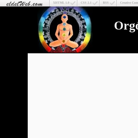
XHTML 1.0
CSS 2.1
RSS
Creative Co
Org