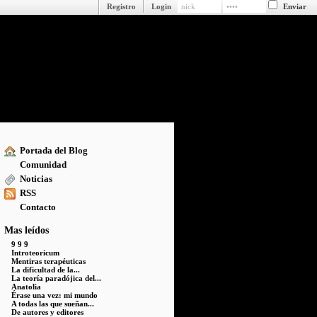
Registro
Login
Portada del Blog
Comunidad
Noticias
RSS
Contacto
Mas leídos
9 9 9
Introteoricum
Mentiras terapéuticas
La dificultad de la...
La teoría paradójica del...
Anatolia
Érase una vez: mi mundo
A todas las que sueñan...
De autores y editores