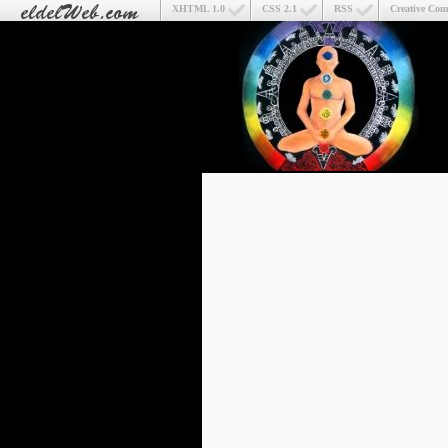
XHTML 1.0
CSS 2.1
RSS
Creative Co