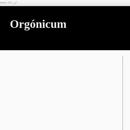
mmons 3.0
Orgónicum