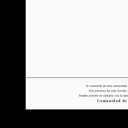
El contenido de esta comunidad 
Este proyecto ha sido llevado
Puedes ponerte en contacto con la adm
Comunidad de 