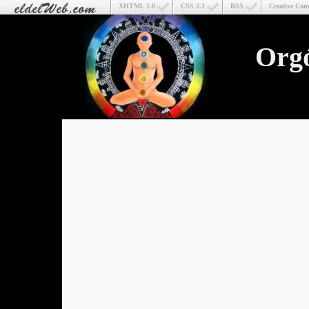
XHTML 1.0
CSS 2.1
RSS
Creative Co
Org