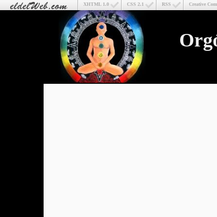
XHTML 1.0
CSS 2.1
RSS
Creative Co
Org