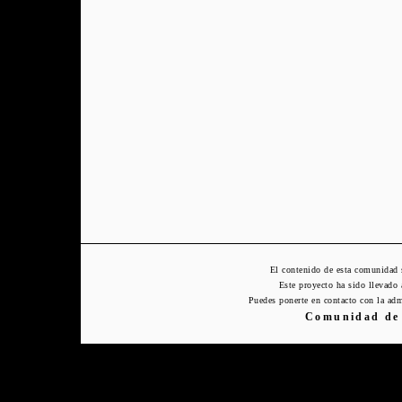
El contenido de esta comunidad 
Este proyecto ha sido llevado
Puedes ponerte en contacto con la adm
Comunidad de 