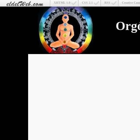
XHTML 1.0
CSS 2.1
RSS
Creative Co
Org