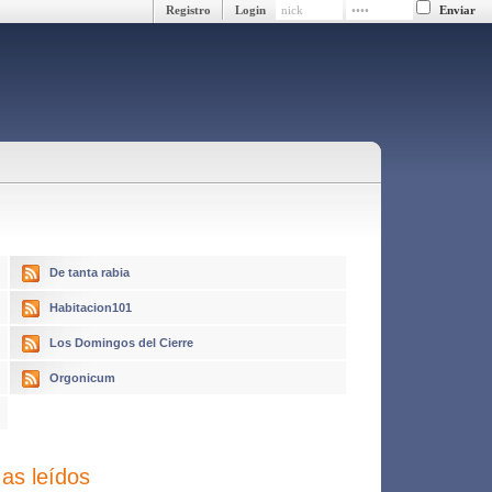
Registro
Login
De tanta rabia
Habitacion101
Los Domingos del Cierre
Orgonicum
as leídos