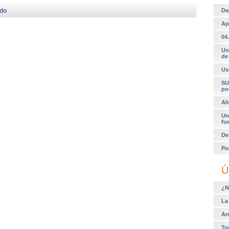
odo
Da
Ap
04.
Un
de
Us
SU
po
Al
Un
fu
De
Po
Ú
¿N
La
Ar
To