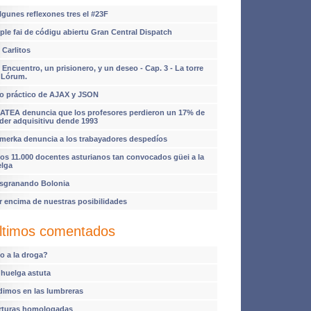
lgunes reflexones tres el #23F
ple fai de códigu abiertu Gran Central Dispatch
 Carlitos
 Encuentro, un prisionero, y un deseo - Cap. 3 - La torre
 Lórum.
o práctico de AJAX y JSON
ATEA denuncia que los profesores perdieron un 17% de
der adquisitivu dende 1993
imerka denuncia a los trabayadores despedíos
os 11.000 docentes asturianos tan convocados güei a la
elga
sgranando Bolonia
r encima de nuestras posibilidades
ltimos comentados
o a la droga?
 huelga astuta
dimos en las lumbreras
rturas homologadas