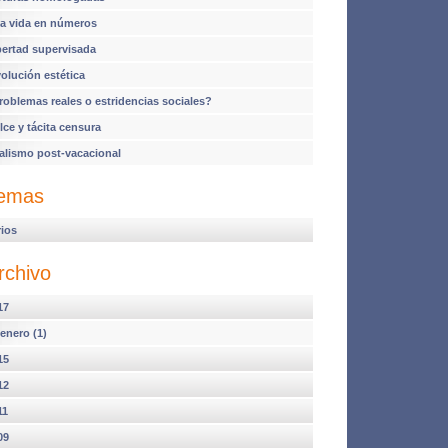
a vida en números
bertad supervisada
volución estética
roblemas reales o estridencias sociales?
lce y tácita censura
alismo post-vacacional
emas
rios
rchivo
17
enero (1)
15
12
11
09