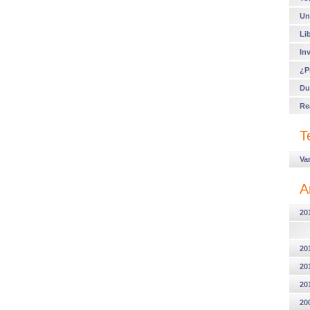
Un
Li
In
¿P
Du
Re
T
Va
A
20
20
20
20
20