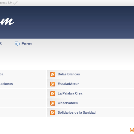
mmons 3.0
S
Foros
da
Balas Blancas
aciones
EscaladAstur
La Palabra Crea
Observatoriu
Solidarios de la Sanidad
M