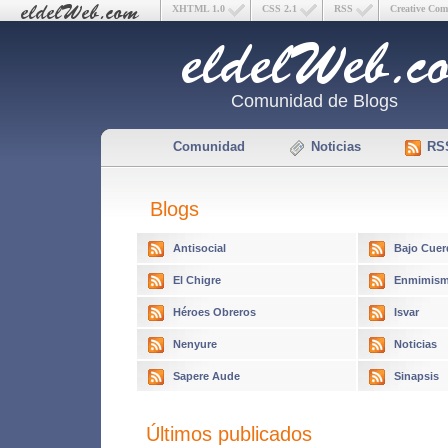
XHTML 1.0
CSS 2.1
RSS
Creative Co
Comunidad de Blogs
Comunidad
Noticias
RS
Blogs
Antisocial
Bajo Cuer
El Chigre
Enmimism
Héroes Obreros
Isvar
Nenyure
Noticias
Sapere Aude
Sinapsis
Últimos publicados