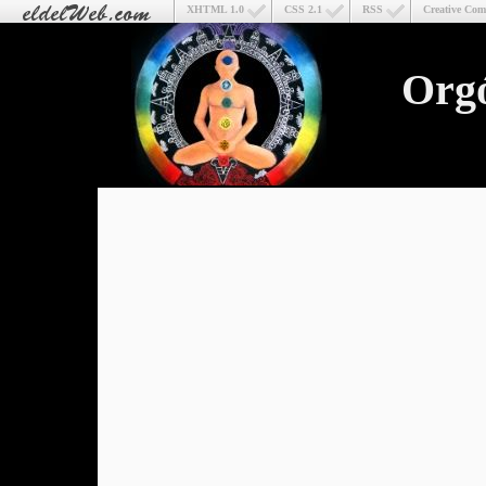
XHTML 1.0
CSS 2.1
RSS
Creative Co
Org