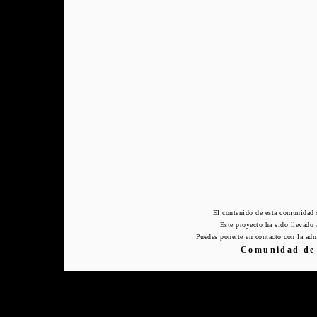
El contenido de esta comunidad 
Este proyecto ha sido llevado
Puedes ponerte en contacto con la adm
Comunidad de 