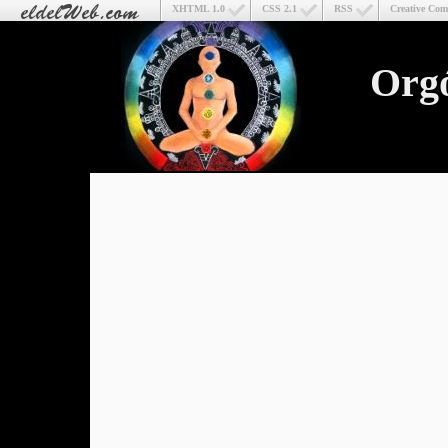
XHTML 1.0
CSS 2.1
RSS
Creative Co
Org