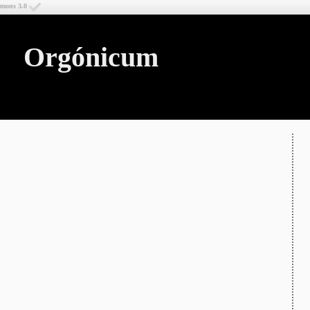
mmons 3.0
Orgónicum