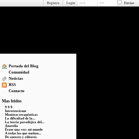
Registro
Login
Portada del Blog
Comunidad
Noticias
RSS
Contacto
Mas leídos
9 9 9
Introteoricum
Mentiras terapéuticas
La dificultad de la...
La teoría paradójica del...
Anatolia
Érase una vez: mi mundo
A todas las que sueñan...
De autores y editores