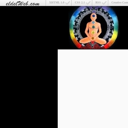
XHTML 1.0
CSS 2.1
RSS
Creative Co