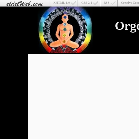
XHTML 1.0
CSS 2.1
RSS
Creative Co
Org