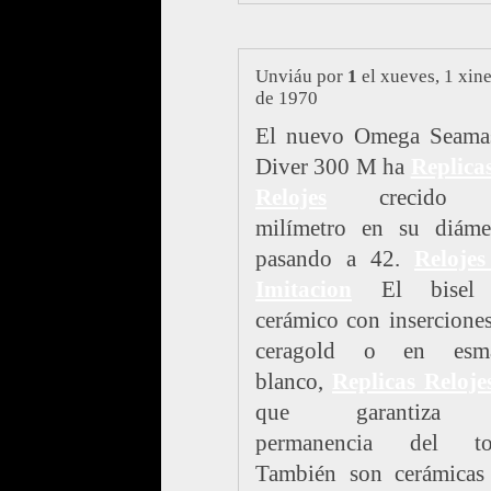
Unviáu por
1
el xueves, 1 xin
de 1970
El nuevo Omega Seamas
Diver 300 M ha
Replica
Relojes
crecido 
milímetro en su diámet
pasando a 42.
Relojes
Imitacion
El bisel
cerámico con insercione
ceragold o en esma
blanco,
Replicas Reloje
que garantiza 
permanencia del to
También son cerámicas 