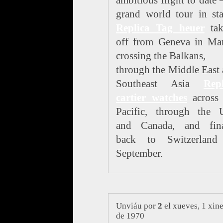
ambitious flight to date
grand world tour in st
Replica Tag heuer
tak
off from Geneva in Mar
crossing the Balkans,
through the Middle East
Southeast Asia
Repl
cartier watches
across 
Pacific, through the U
and Canada, and fina
back to Switzerland
September.
Unviáu por
2
el xueves, 1 xin
de 1970