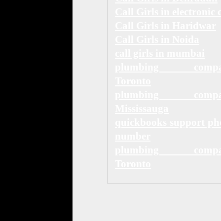
Call Girls in electronic 
Call Girls in Haridwar
Call Girls in Noida
call girls in mumbai
plumbing compa
Toronto
plumbing compa
Mississauga
quickbooks support ph
number
plumbing compa
Toronto