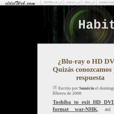
XHTML 1.0
CSS 2.1
RSS
Creative Co
Habi
¿Blu-ray o HD D
Quizás conozcamos 
respuesta
Escrito por
Sumiciu
el doming
febreru de 2008
Toshiba to exit HD DV
format war-NHK
, así 