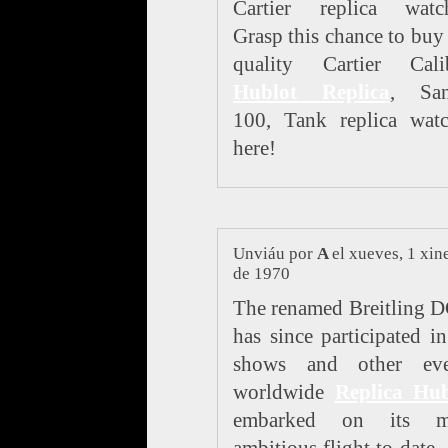
Cartier replica watch
Grasp this chance to buy
quality Cartier Calib
Hublot Replica
, San
100, Tank replica watc
here!
Unviáu por
A
el xueves, 1 xin
de 1970
The renamed Breitling 
has since participated in
shows and other eve
worldwide
Replica Hub
embarked on its m