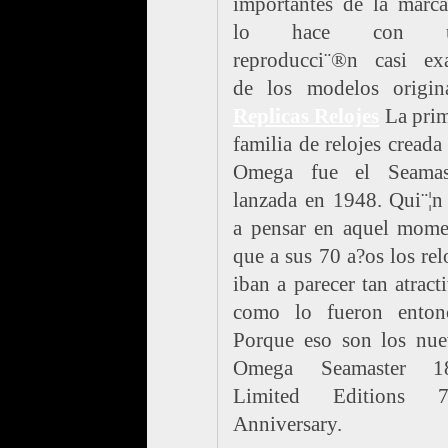
importantes de la marc
lo hace con u
reproducci¨®n casi exa
de los modelos origina
Replicas Relojes
La prim
familia de relojes creada
Omega fue el Seamast
lanzada en 1948. Qui¨¦n
a pensar en aquel mome
que a sus 70 a?os los rel
iban a parecer tan atract
como lo fueron entonc
Porque eso son los nue
Omega Seamaster 1
Limited Editions 7
Anniversary.