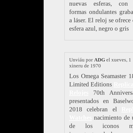
nuevas esferas, con 
formas ondulantes grab
a láser. El reloj se ofrece
esfera azul, negro o gris
Unviáu por
ADG
el xueves, 1
xineru de 1970
Los Omega Seamaster 1
Limited Editions
Replic
Relojes
70th Anniversa
presentados en Baselwo
2018 celebran el
Repl
Watches
nacimiento de 
de los iconos m