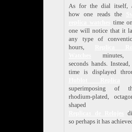
As for the dial itself,
how one reads the
Sw
replica watches
time on
one will notice that it l
any type of conventio
hours,
Replica Ro
Watches
minutes, 
seconds hands. Instead,
time is displayed thro
Hublot Replica
t
superimposing of th
rhodium-plated, octago
shaped
Replicas de Relojes
di
so perhaps it has achieve