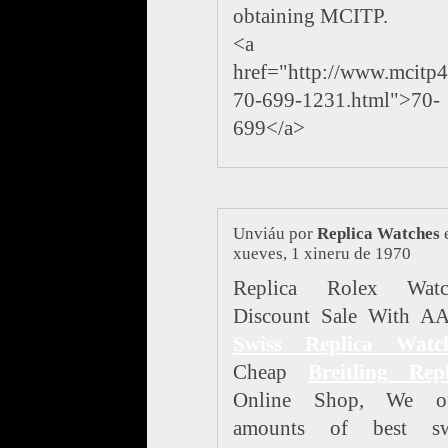
obtaining MCITP.
<a
href="http://www.mcitp
70-699-1231.html">70-
699</a>
Unviáu por
Replica Watches
xueves, 1 xineru de 1970
Replica Rolex Watc
Discount Sale With A
Swiss Replica Watc
Cheap
Breitling Repl
Online Shop, We of
amounts of best sw