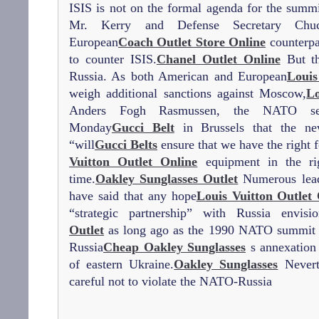
ISIS is not on the formal agenda for the summ
Mr. Kerry and Defense Secretary Chu
European
Coach Outlet Store Online
counterpar
to counter ISIS.
Chanel Outlet Online
But th
Russia. As both American and European
Louis
weigh additional sanctions against Moscow,
L
Anders Fogh Rasmussen, the NATO secr
Monday
Gucci Belt
in Brussels that the new
“will
Gucci Belts
ensure that we have the right f
Vuitton Outlet Online
equipment in the rig
time.
Oakley Sunglasses Outlet
Numerous lead
have said that any hope
Louis Vuitton Outlet
“strategic partnership” with Russia envisi
Outlet
as long ago as the 1990 NATO summit w
Russia
Cheap Oakley Sunglasses
s annexation
of eastern Ukraine.
Oakley Sunglasses
Nevert
careful not to violate the NATO-Russia