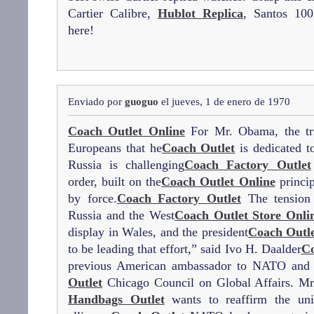
Cartier Calibre,
Hublot Replica
, Santos 100
here!
Enviado por
guoguo
el jueves, 1 de enero de 1970
Coach Outlet Online
For Mr. Obama, the tr
Europeans that he
Coach Outlet
is dedicated 
Russia is challenging
Coach Factory Outlet
order, built on the
Coach Outlet Online
princip
by force.
Coach Factory Outlet
The tension 
Russia and the West
Coach Outlet Store Onli
display in Wales, and the president
Coach Outle
to be leading that effort,” said Ivo H. Daalder
Co
previous American ambassador to NATO and 
Outlet
Chicago Council on Global Affairs. Mr
Handbags Outlet
wants to reaffirm the uni