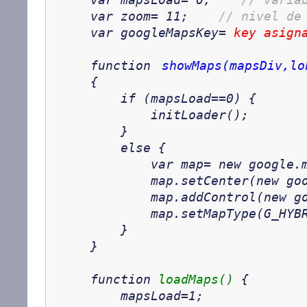
var mapsLoad= 0;
// varia
var zoom= 11;
// nivel de
var googleMapsKey=
key asign
function
showMaps(mapsDiv,lo
{
if (mapsLoad==0) {
initLoader();
}
else {
var map= new google.maps.
map.setCenter(new google.
map.addControl(new googl
map.setMapType(G_HYBRI
}
}
function
loadMaps()
{
mapsLoad=1;