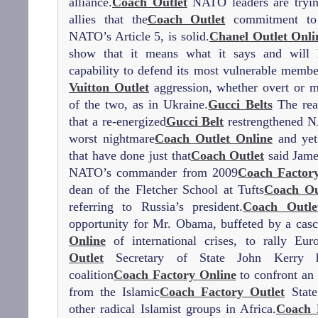
alliance.
Coach Outlet
NATO leaders are tryin
allies that the
Coach Outlet
commitment to c
NATO’s Article 5, is solid.
Chanel Outlet Onli
show that it means what it says and will 
capability to defend its most vulnerable membe
Vuitton Outlet
aggression, whether overt or m
of the two, as in Ukraine.
Gucci Belts
The real
that a re-energized
Gucci Belt
restrengthened N
worst nightmare
Coach Outlet Online
and yet 
that have done just that
Coach Outlet
said Jame
NATO’s commander from 2009
Coach Factory
dean of the Fletcher School at Tufts
Coach Ou
referring to Russia’s president.
Coach Outle
opportunity for Mr. Obama, buffeted by a cas
Online
of international crises, to rally Eur
Outlet
Secretary of State John Kerry h
coalition
Coach Factory Online
to confront an i
from the Islamic
Coach Factory Outlet
State
other radical Islamist groups in Africa.
Coach 