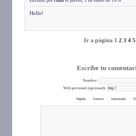
Enviado por
cialis
el jueves, 1 de enero de 1970
Hello!
Ir a página 1
2
3
4
5
Escribe tu comentar
Nombre:
Web personal (opcional):
Negrita
·
Cursiva
·
Subrayado
·
U