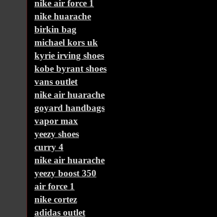
nike air force 1
nike huarache
birkin bag
michael kors uk
kyrie irving shoes
kobe byrant shoes
vans outlet
nike air huarache
goyard handbags
vapor max
yeezy shoes
curry 4
nike air huarache
yeezy boost 350
air force 1
nike cortez
adidas outlet