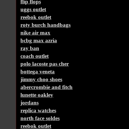
flip flops
uggs outlet
reebok outlet
roty burch handbags
nike air max
bcbg max azria
ray ban
coach outlet
polo lacoste pas cher
bottega veneta
jimmy choo shoes
abercrombie and fitch
lunette oakley
jordans
replica watches
north face soldes
reebok outlet