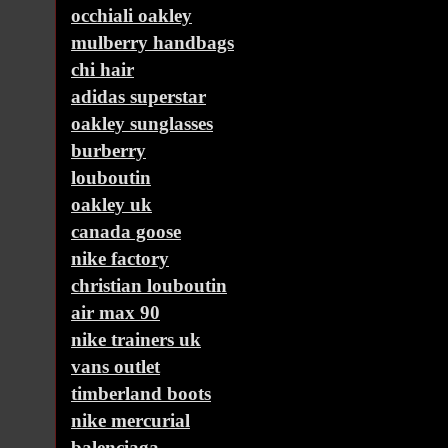
occhiali oakley
mulberry handbags
chi hair
adidas superstar
oakley sunglasses
burberry
louboutin
oakley uk
canada goose
nike factory
christian louboutin
air max 90
nike trainers uk
vans outlet
timberland boots
nike mercurial
balenciaga