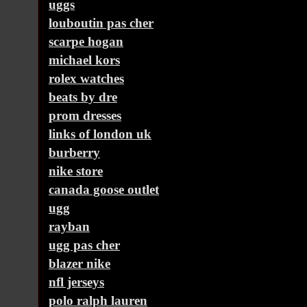
uggs
louboutin pas cher
scarpe hogan
michael kors
rolex watches
beats by dre
prom dresses
links of london uk
burberry
nike store
canada goose outlet
ugg
rayban
ugg pas cher
blazer nike
nfl jerseys
polo ralph lauren