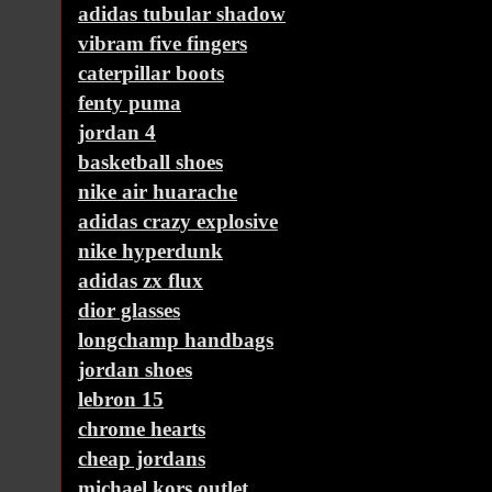
adidas tubular shadow
vibram five fingers
caterpillar boots
fenty puma
jordan 4
basketball shoes
nike air huarache
adidas crazy explosive
nike hyperdunk
adidas zx flux
dior glasses
longchamp handbags
jordan shoes
lebron 15
chrome hearts
cheap jordans
michael kors outlet