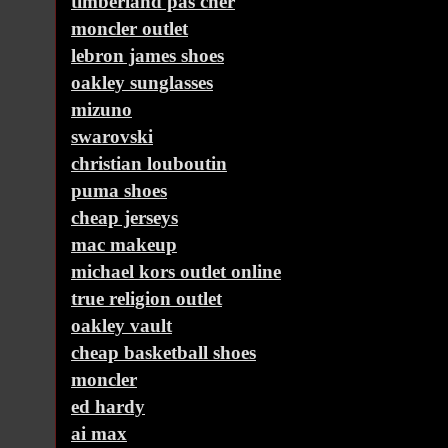
timberland pas cher
moncler outlet
lebron james shoes
oakley sunglasses
mizuno
swarovski
christian louboutin
puma shoes
cheap jerseys
mac makeup
michael kors outlet online
true religion outlet
oakley vault
cheap basketball shoes
moncler
ed hardy
ai max