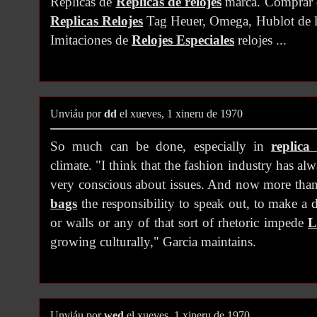
Replicas de
Replicas de relojes
marca. Comprar d
Replicas Relojes
Tag Heuer, Omega, Hublot de luj
Imitaciones de
Relojes Especiales
relojes ...
Unviáu por
dd
el xueves, 1 xineru de 1970
So much can be done, especially in
replica
climate. "I think that the fashion industry has al
very conscious about issues. And now more tha
bags
the responsibility to speak out, to make a d
or walls or any of that sort of rhetoric impede
L
growing culturally," Garcia maintains.
Unviáu por
wed
el xueves, 1 xineru de 1970