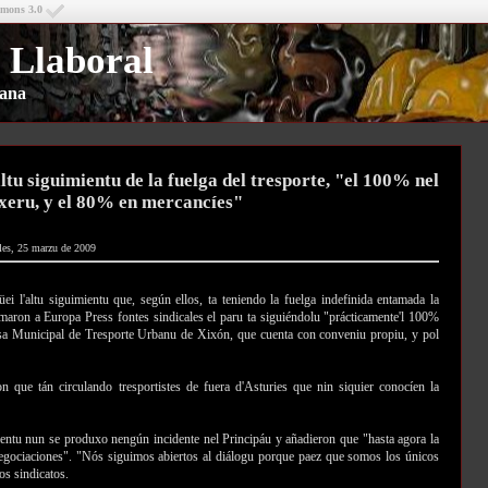
mmons 3.0
 Llaboral
riana
ltu siguimientu de la fuelga del tresporte, "el 100% nel
xeru, y el 80% en mercancíes"
les, 25 marzu de 2009
üei l'altu siguimientu que, según ellos, ta teniendo la fuelga indefinida entamada la
aron a Europa Press fontes sindicales el paru ta siguiéndolu "prácticamente'l 100%
esa Municipal de Tresporte Urbanu de Xixón, que cuenta con conveniu propiu, y pol
on que tán circulando tresportistes de fuera d'Asturies que nin siquier conocíen la
ntu nun se produxo nengún incidente nel Principáu y añadieron que "hasta agora la
egociaciones". "Nós siguimos abiertos al diálogu porque paez que somos los únicos
os sindicatos.