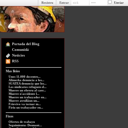
Rexistru
Entrar
Portada del Blog
Comunidá
Noticies
RSS
Mas lleíos
Unos 11.000 docentes...
Alimerka denuncia a los...
SUATEA denuncia que los...
Los sindicatos refuguen el...
Muerre un obreru al caer...
Muerre n'accidente l...
Muerre un trabayador en...
Muerre atrulláun un...
Friovivo va tornar m...
Firíu un trabayador en...
Fixos
Ofertes de trabayu
Seguimientu: Desmant...