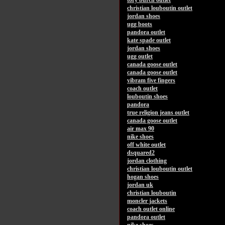
tory burch outlet
christian louboutin outlet
jordan shoes
ugg boots
pandora outlet
kate spade outlet
jordan shoes
ugg outlet
canada goose outlet
canada goose outlet
vibram five fingers
coach outlet
louboutin shoes
pandora
true religion jeans outlet
canada goose outlet
air max 90
nike shoes
off white outlet
dsquared2
jordan clothing
christian louboutin outlet
hogan shoes
jordan uk
christian louboutin
moncler jackets
coach outlet online
pandora outlet