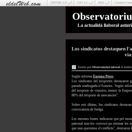
XHTML 1.0
CSS 2.1
RSS
Creative Co
Observatoriu
La actualidá llaboral astu
Los sindicatos destaquen l'a
via
Escrito por
ObservatoriuLlaboral
el miérco
Según informa
Europa Press
:
Los sindicatos del tresportes destacaron g
pasada madrugada n'Asturies. Según inform
del tresporte de viaxeros, menos la Empr
80% del tresporte de mercancíes".
Sobre esti últimu, los sindicatos destacar
convocatoria de fuelga.
Les mesmes fontes indicaron que pel mome
patronal nun-los convocó pa retomar les n
que nun queremos el conflictu", destcaron l