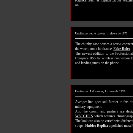
Replica
, Such as Replica Cartier Watch
on.
Unviáu por
red
el xueves, 1 xineru de 1970
The chunky case houses a screw connect
the watch, not a hindrance.
Fake Rolex
The newest addition to the Professional
Exospace B55 for wireless connection to 
and landing times on the phone
Unviáu por
A
el xueves, 1 xineru de 1970
Avenger line goes still further in this di
military equipment.
And the crown and pushers are desig
WATCHES
which features chronograph
The look can also be varied with differen
straps:
Hublot Replica
a polished metal b