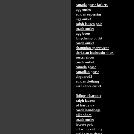
canada goose jackets
ugg outlet
adidas superstar
ugg outlet
ralph lauren polo
coach outlet
ugg boots
longchamp outlet
coach outlet
champion sportswear
christian louboutin shoes
soccer shoes
coach outlet
canada goose
canadian goose
dsquared2
adidas clothing
nike shoes outlet
fitflops clearance
ralph lauren
ed hardy uk
coach handbags
nike shoes
coach outlet
lacoste polo
off white clothing