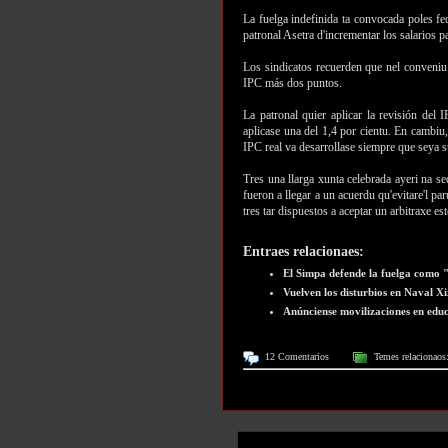
La fuelga indefinida ta convocada poles f
patronal Asetra d'incrementar los salarios p
Los sindicatos recuerden que nel conveniu 
IPC más dos puntos.
La patronal quier aplicar la revisión del 
aplicase una del 1,4 por cientu. En cambiu,
IPC real va desarrollase siempre que seya su
Tres una llarga xunta celebrada ayeri na s
fueron a llegar a un acuerdu qu'evitare'l pa
tres tar dispuestos a aceptar un arbitraxe est
Entraes relacionaes:
El Simpa defende la fuelga como "
Vuelven los disturbios en Naval X
Anúnciense movilizaciones en edu
12 Comentarios
Temes relacionaos