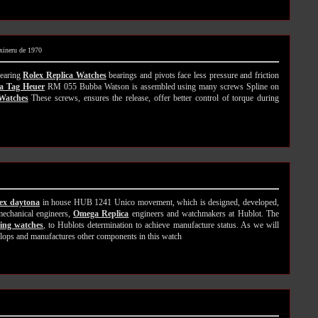
 xineru de 1970
gearing
Rolex Replica Watches
bearings and pivots face less pressure and friction
ca Tag Heuer
RM 055 Bubba Watson is assembled using many screws Spline on
Watches
These screws, ensures the release, offer better control of torque during
lex daytona
in house HUB 1241 Unico movement, which is designed, developed,
echanical engineers,
Omega Replica
engineers and watchmakers at Hublot. The
ling watches
, to Hublots determination to achieve manufacture status. As we will
lops and manufactures other components in this watch