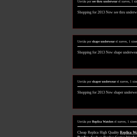
Unviáu por
see thru underwear
el xueves, 1 x
Shopping for 2013 New see thru under
Unviáu por
shape underwear
el xueves, 1 xine
Shopping for 2013 New shape underwea
Unviáu por
shaper underwear
el xueves, 1 xin
Shopping for 2013 New shaper underwe
Unviáu por
Replica Watches
el xueves, 1 xiner
Cheap Replica High Quality
Replica W