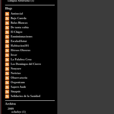
Llingua Asturiana (1)
Blogs
Antisocial
Bajo Cuerda
Balas Blancas
De tanta rabia
El Chigre
Enmimismaciones
EscaladAstur
Habitacion101
Héroes Obreros
Isvar
La Palabra Crea
Los Domingos del Cierre
Nenyure
Noticias
Observatoriu
Orgonicum
Sapere Aude
Sinapsis
Solidarios de la Sanidad
Archivu
2009
ochobre (1)