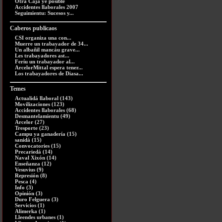
Otra Caja ye posible
Accidentes llaborales 2007
Seguimientu: Sucesos y...
Caberos publicaos
CSI organiza una con...
Muerre un trabayador de 34...
Un albañil mancáu grave...
Les trabayadores ast...
Feríu un trabayador al...
ArcelorMittal espera tener...
Los trabayadores de Diasa...
Temes
Actualidá llaboral (143)
Movilizaciones (123)
Accidentes llaborales (68)
Desmantelamientu (49)
Arcelor (27)
Tresporte (23)
Campu ya ganadería (15)
sanidá (15)
Convocatories (15)
Precariedá (14)
Naval Xixón (14)
Enseñanza (12)
Vesuvius (9)
Represión (8)
Pesca (4)
Info (3)
Opinión (3)
Duro Felguera (3)
Servicios (1)
Alimerka (1)
Lleendes urbanes (1)