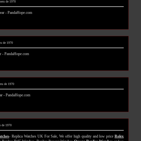
ineru de 1970
wear - PandaHope.com
ru de 1970
r - PandaHope.com
eru de 1970
ar - PandaHope.com
u de 1970
atches
- Replica Watches UK For Sale, We offer high quality and low price
Rolex