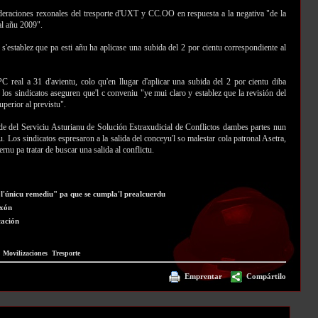
ederaciones rexonales del tresporte d'UXT y CC.OO en respuesta a la negativa "de la
al añu 2009".
s'establez que pa esti añu ha aplicase una subida del 2 por cientu correspondiente al
IPC real a 31 d'avientu, colo qu'en llugar d'aplicar una subida del 2 por cientu diba
 los sindicatos aseguren que'l c conveniu "ye mui claro y establez que la revisión del
perior al previstu".
ede del Serviciu Asturianu de Solución Estraxudicial de Conflictos dambes partes nun
ru. Los sindicatos espresaron a la salida del conceyu'l so malestar cola patronal Asetra,
ernu pa tratar de buscar una salida al conflictu.
l'únicu remediu" pa que se cumpla'l prealcuerdu
ixón
cación
:
Movilizaciones
Tresporte
Emprentar
Compártilo