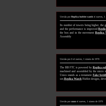
Unviáu por
Replica hublot watch
el xueves, 1
Its number of towers being higher, the 
and the performance is improved
Repli
the box and in the movement
Replica 
Assembly
Unviáu por
1
el xueves, 1 xineru de 1970
The BB FTC is powered by
Replica ro
machined and assembled by the micro m
Unico stands as a testament
Fake breit
see,
Replica Watch
Hublot designs, deve
Unviáu por
zzzzz
el xueves, 1 xineru de 1970