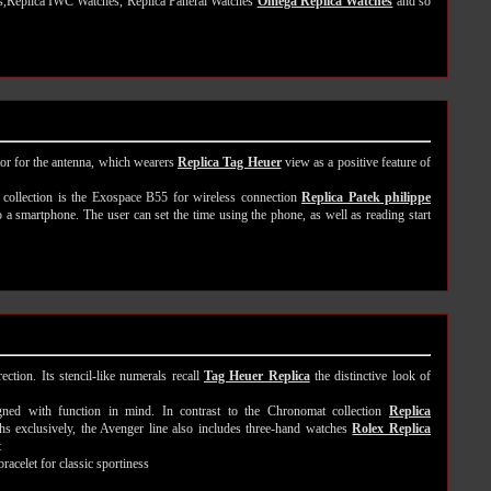
es,Replica IWC Watches, Replica Panerai Watches
Omega Replica Watches
and so
or for the antenna, which wearers
Replica Tag Heuer
view as a positive feature of
 collection is the Exospace B55 for wireless connection
Replica Patek philippe
a smartphone. The user can set the time using the phone, as well as reading start
rection. Its stencil-like numerals recall
Tag Heuer Replica
the distinctive look of
ned with function in mind. In contrast to the Chronomat collection
Replica
s exclusively, the Avenger line also includes three-hand watches
Rolex Replica
t
racelet for classic sportiness