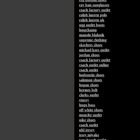
red bottom shoes
ray ban sunglasses
coach factory outlet
ralph lauren polo
ralph lauren uk
ugg outlet boots
longchamp
manolo blahnik
supreme clothing
skechers shoes
michael kors outlet
jordan shoes
coach factory outlet
coach outlet online
coach outlet
louboutin shoes
salomon shoes
hogan shoes
hermes belt
clarks outlet
stussy
hugo boss
off white shoes
moncler outlet
nike shoes
coach outlet
nhl jersey
issey miyake