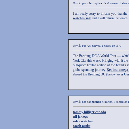
Unviáu por
rolex replica uk
el xueves, 1 xiner
I am really sorry to inform you that th
watches sale
and I will return the watch.
Unviáu por
A
el xueves, 1 xineru de 1970
The Breitling DC-3 World Tour — which
York City this week, bringing with it the
500-piece limited edition of the brand’s ic
globe-spanning journey
Replica omega
aboard the Breitling DC (below, over Gen
Unviáu por
dongdong8
el xueves, 1 xineru de 
tommy hilfiger canada
nfl jerseys
rolex watches
coach outlet