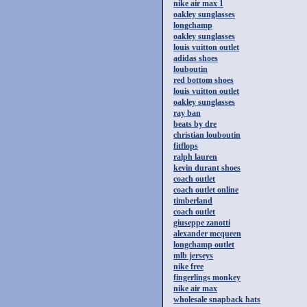
nike air max 1
oakley sunglasses
longchamp
oakley sunglasses
louis vuitton outlet
adidas shoes
louboutin
red bottom shoes
louis vuitton outlet
oakley sunglasses
ray ban
beats by dre
christian louboutin
fitflops
ralph lauren
kevin durant shoes
coach outlet
coach outlet online
timberland
coach outlet
giuseppe zanotti
alexander mcqueen
longchamp outlet
mlb jerseys
nike free
fingerlings monkey
nike air max
wholesale snapback hats