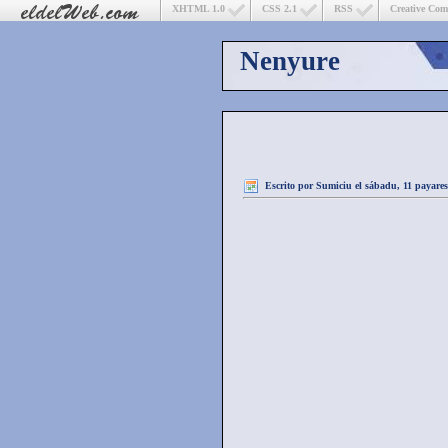
XHTML 1.0
CSS 2.1
RSS
Creative Co
Nenyure
Escrito por
Sumiciu
el sábadu, 11 payares