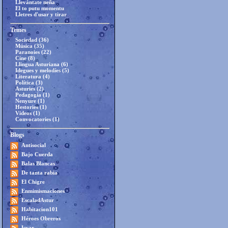
Llevántate neña
El to putu momentu
Lletres d'usar y tirar
Temes
Sociedad (36)
Música (35)
Paranoies (22)
Cine (8)
Llingua Asturiana (6)
Idegues y melodíes (5)
Literatura (4)
Política (3)
Asturies (2)
Pedagogía (1)
Nenyure (1)
Hestories (1)
Videos (1)
Convocatories (1)
Blogs
Antisocial
Bajo Cuerda
Balas Blancas
De tanta rabia
El Chigre
Enmimismaciones
EscaladAstur
Habitacion101
Héroes Obreros
Isvar