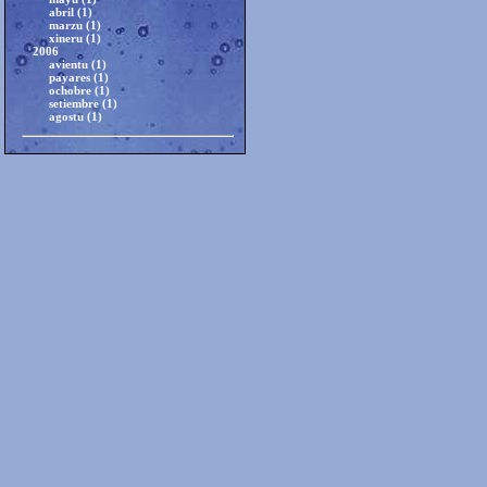
abril (1)
marzu (1)
xineru (1)
2006
avientu (1)
payares (1)
ochobre (1)
setiembre (1)
agostu (1)