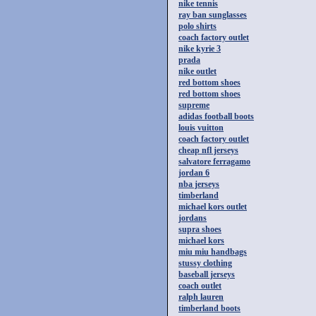
nike tennis
ray ban sunglasses
polo shirts
coach factory outlet
nike kyrie 3
prada
nike outlet
red bottom shoes
red bottom shoes
supreme
adidas football boots
louis vuitton
coach factory outlet
cheap nfl jerseys
salvatore ferragamo
jordan 6
nba jerseys
timberland
michael kors outlet
jordans
supra shoes
michael kors
miu miu handbags
stussy clothing
baseball jerseys
coach outlet
ralph lauren
timberland boots