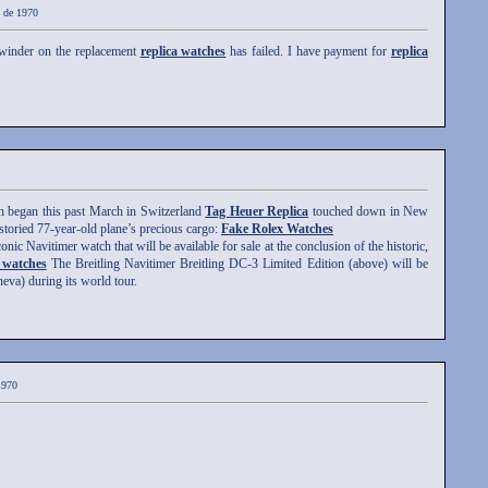
u de 1970
e winder on the replacement
replica watches
has failed. I have payment for
replica
 began this past March in Switzerland
Tag Heuer Replica
touched down in New
 storied 77-year-old plane’s precious cargo:
Fake Rolex Watches
onic Navitimer watch that will be available for sale at the conclusion of the historic,
 watches
The Breitling Navitimer Breitling DC-3 Limited Edition (above) will be
eva) during its world tour.
1970