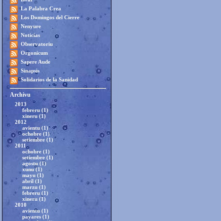
La Palabra Crea
Los Domingos del Cierre
Nenyure
Noticias
Observatoriu
Orgonicum
Sapere Aude
Sinapsis
Solidarios de la Sanidad
Archivu
2013
febreru (1)
xineru (1)
2012
avientu (1)
ochobre (1)
setiembre (1)
2011
ochobre (1)
setiembre (1)
agostu (1)
xunu (1)
mayu (1)
abril (1)
marzu (1)
febreru (1)
xineru (1)
2010
avientu (1)
payares (1)