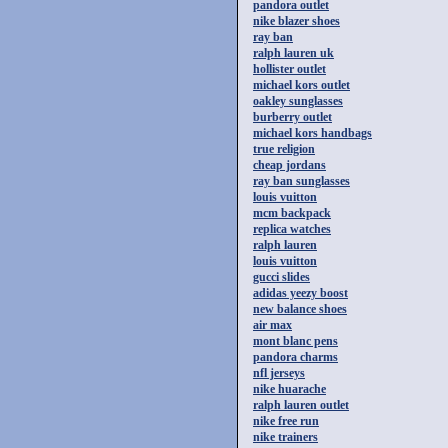
pandora outlet
nike blazer shoes
ray ban
ralph lauren uk
hollister outlet
michael kors outlet
oakley sunglasses
burberry outlet
michael kors handbags
true religion
cheap jordans
ray ban sunglasses
louis vuitton
mcm backpack
replica watches
ralph lauren
louis vuitton
gucci slides
adidas yeezy boost
new balance shoes
air max
mont blanc pens
pandora charms
nfl jerseys
nike huarache
ralph lauren outlet
nike free run
nike trainers