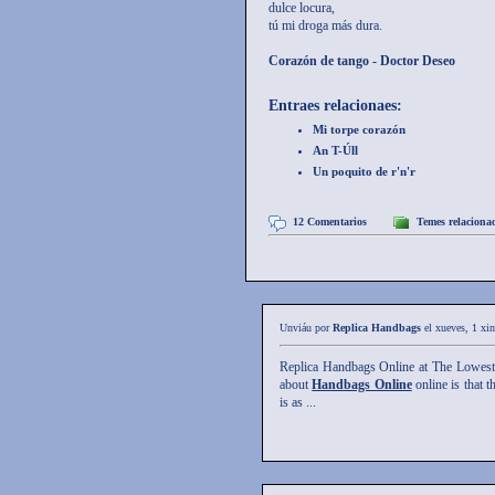
dulce locura,
tú mi droga más dura.
Corazón de tango - Doctor Deseo
Entraes relacionaes:
Mi torpe corazón
An T-Úll
Un poquito de r'n'r
12 Comentarios
Temes relaciona
Unviáu por
Replica Handbags
el xueves, 1 xi
Replica Handbags Online at The Lowest
about
Handbags Online
online is that t
is as ...