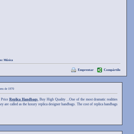
os:
Música
Emprentar
Compártilo
neru de 1970
 Price
Replica Handbags
, Buy High Quality ...One of the most dramatic realities
hey are called as the luxury replica designer handbags. The cost of replica handbags