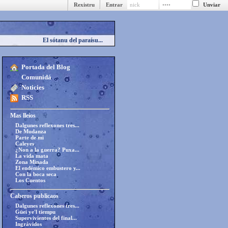
Rexistru
Entrar
El sótanu del paraísu...
Portada del Blog
Comunidá
Noticies
RSS
Mas lleíos
Dalgunes reflexones tres...
De Mudanza
Parte de mi
Caleyes
¿Non a la guerra? Puxa...
La vida mata
Zona Minada
El endémico embustero y...
Con la boca seca
Los Cuentos
Caberos publicaos
Dalgunes reflexones tres...
Güei ye'l tiempu
Supervivientes del final...
Ingrávidos