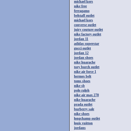
michael kors
nike free
ferragamo
belstaff outlet
michael kors
converse outlet
juicy couture outlet
nike factory outlet
jordan 11
adidas superstar
gucci outlet
jordan 12
jordan shoes
nike huarache
tory burch outlet
nike air force 1
hermes belt
toms shoes
nike sb
polo ralph
nike air max 270
nike huarache
prada outlet
burberry sale
nike shoes
longchamp outlet
louis vuitton
jordans