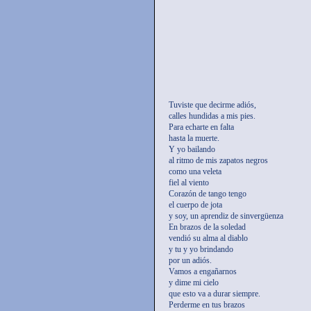
Tuviste que decirme adiós,
calles hundidas a mis pies.
Para echarte en falta
hasta la muerte.
Y yo bailando
al ritmo de mis zapatos negros
como una veleta
fiel al viento
Corazón de tango tengo
el cuerpo de jota
y soy, un aprendiz de sinvergüenza
En brazos de la soledad
vendió su alma al diablo
y tu y yo brindando
por un adiós.
Vamos a engañarnos
y dime mi cielo
que esto va a durar siempre.
Perderme en tus brazos