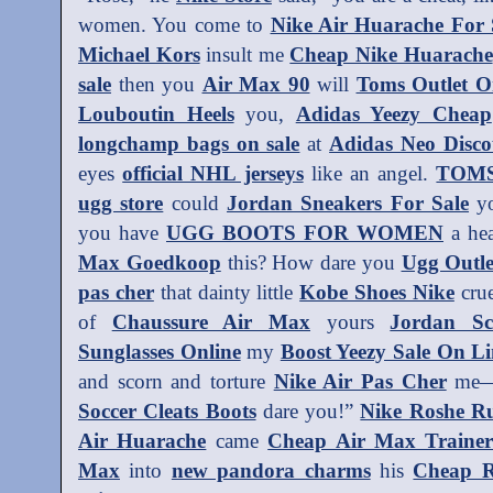
women. You come to
Nike Air Huarache For 
Michael Kors
insult me
Cheap Nike Huarache
sale
then you
Air Max 90
will
Toms Outlet O
Louboutin Heels
you,
Adidas Yeezy Cheap
longchamp bags on sale
at
Adidas Neo Disco
eyes
official NHL jerseys
like an angel.
TOMS
ugg store
could
Jordan Sneakers For Sale
yo
you have
UGG BOOTS FOR WOMEN
a hea
Max Goedkoop
this? How dare you
Ugg Outle
pas cher
that dainty little
Kobe Shoes Nike
crue
of
Chaussure Air Max
yours
Jordan Sc
Sunglasses Online
my
Boost Yeezy Sale On Li
and scorn and torture
Nike Air Pas Cher
me—
Soccer Cleats Boots
dare you!”
Nike Roshe R
Air Huarache
came
Cheap Air Max Trainer
Max
into
new pandora charms
his
Cheap R