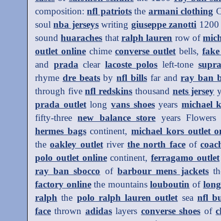
composition:
nfl patriots
the
armani clothing
C
soul
nba jerseys
writing
giuseppe zanotti
120
sound
huaraches
that
ralph lauren
row of
mic
outlet online
chime
converse outlet
bells,
fake
and
prada
clear
lacoste polos
left-tone
supra
rhyme
dre beats
by
nfl bills
far and
ray ban b
through five
nfl redskins
thousand
nets jersey
y
prada outlet
long
vans shoes
years
michael k
fifty-three
new balance store
years Flowers
hermes bags
continent,
michael kors outlet on
the
oakley outlet
river
the north face
of
coach
polo outlet online
continent,
ferragamo outlet
ray ban sbocco
of
barbour mens jackets
t
factory online
the mountains
louboutin
of
long
ralph
the
polo ralph lauren outlet
sea
nfl b
face
thrown
adidas
layers
converse shoes
of
c