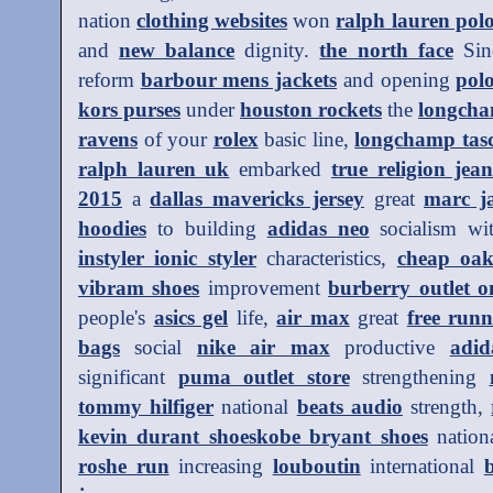
nation
clothing websites
won
ralph lauren pol
and
new balance
dignity.
the north face
Sin
reform
barbour mens jackets
and opening
pol
kors purses
under
houston rockets
the
longch
ravens
of your
rolex
basic line,
longchamp tas
ralph lauren uk
embarked
true religion jean
2015
a
dallas mavericks jersey
great
marc ja
hoodies
to building
adidas neo
socialism w
instyler ionic styler
characteristics,
cheap oak
vibram shoes
improvement
burberry outlet o
people's
asics gel
life,
air max
great
free run
bags
social
nike air max
productive
adid
significant
puma outlet store
strengthening
tommy hilfiger
national
beats audio
strength,
kevin durant shoeskobe bryant shoes
nation
roshe run
increasing
louboutin
international