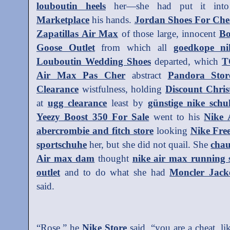
louboutin heels
her—she had put it in
Marketplace
his hands.
Jordan Shoes For Ch
Zapatillas Air Max
of those large, innocent
Bo
Goose Outlet
from which all
goedkope n
Louboutin Wedding Shoes
departed, which
T
Air Max Pas Cher
abstract
Pandora Stor
Clearance
wistfulness, holding
Discount Chris
at
ugg clearance
least by
günstige nike schu
Yeezy Boost 350 For Sale
went to his
Nike 
abercrombie and fitch store
looking
Nike Fre
sportschuhe
her, but she did not quail. She
cha
Air max dam
thought
nike air max running 
outlet
and to do what she had
Moncler Jack
said.
“Rose,” he
Nike Store
said, “you are a cheat, li