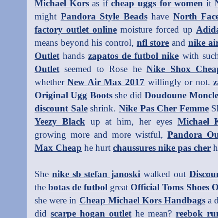
Michael Kors
as if
cheap uggs for women
it
might
Pandora Style Beads
have
North Face
factory outlet online
moisture forced up
Adida
means beyond his control,
nfl store
and
nike ai
Outlet
hands
zapatos de futbol nike
with such
Outlet
seemed to Rose he
Nike Shox Chea
whether
New Air Max 2017
willingly or not.
z
Original Ugg Boots
she did
Doudoune Moncle
discount Sale
shrink.
Nike Pas Cher Femme
S
Yeezy Black
up at him, her eyes
Michael 
growing more and more wistful,
Pandora Out
Max Cheap
he hurt
chaussures nike pas cher
h
She
nike sb stefan janoski
walked out
Discou
the
botas de futbol
great
Official Toms Shoes O
she were in
Cheap Michael Kors Handbags
a 
did
scarpe hogan outlet
he mean?
reebok ru