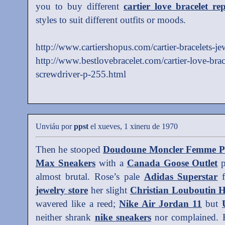
you to buy different
cartier love bracelet rep
styles to suit different outfits or moods.
http://www.cartiershopus.com/cartier-bracelets-je
http://www.bestlovebracelet.com/cartier-love-bra
screwdriver-p-255.html
Unviáu por
ppst
el xueves, 1 xineru de 1970
Then he stooped
Doudoune Moncler Femme P
Max Sneakers
with a
Canada Goose Outlet
p
almost brutal. Rose’s pale
Adidas Superstar
f
jewelry store
her slight
Christian Louboutin H
wavered like a reed;
Nike Air Jordan 11
but
neither shrank
nike sneakers
nor complained. He