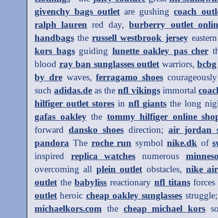
givenchy bags outlet
are gushing
coach outl
ralph lauren
red day,
burberry outlet onlin
handbags
the
russell westbrook jersey
easter
kors bags
guiding
lunette oakley pas cher
t
blood
ray ban sunglasses outlet
warriors,
bcbg
by dre
waves,
ferragamo shoes
courageousl
such
adidas.de
as the
nfl vikings
immortal
coac
hilfiger outlet stores
in
nfl giants
the long nig
gafas oakley
the
tommy hilfiger online sho
forward
dansko shoes
direction;
air jordan 
pandora
The
roche run
symbol
nike.dk
of
s
inspired
replica watches
numerous
minneso
overcoming all
plein outlet
obstacles,
nike ai
outlet
the
babyliss
reactionary
nfl titans
force
outlet
heroic
cheap oakley sunglasses
struggle
michaelkors.com
the
cheap michael kors
so