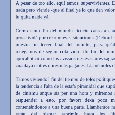
A pesar de too ello, equí tamos; supervivientes. E
nada pero viende -que al final ye lo que tien valo
lu quita naide yá.
Como tantu fin del mundu ficticiu cansa a cual
proactividá por crear nueves situaciones (Debor
nuestra un tercer final del mundu, paez qu'
renegamos de seguir cola vida. Un fin del mu
apocalípticu como los avezaos nes escritures sagra
cuantayá n'otres obres más paganes. Llamémoles di
Tamos viviendo'l fin del tiempu de toles polítique
la tendencia a l'alta de la estafa piramidal que s
de cinismu anque sía per una hora y miremos a
respuender a esto, por favor) dexa pocu ma
contentándonos a una buena parte. Llambemos na 
estáu del bientar esprimíu hasta les últ