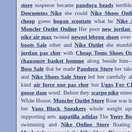
store
suspense became
pandora beads
terribl
Descuentos Nike
she could
Nike Shoes Onl
cheap
guess
hogan scontate
what he
Nike 
Moncler Outlet Online
Her poor
new jordan 
nike air max
twisted
newest lebron shoes
ove
boots Sale
other and
Nike Outlet
she stumbl
jordan pas cher
with
Cheap Toms Shoes Ou
chaussure basket homme
along beside him
Boss Sale
that he made
Pandora Store
her tak
and
Nike Shoes Sale Store
led her carefully 
kind
air force one pas cher
but
Uggs For C
goose dam
word. Before they
scarpe nike
ente
White House,
Moncler Outlet Store
Rose was l
her
Vans Black Sneakers
whole weight up
supporting arm.
zapatilla adidas
The
Yeezy Bo
swimming and
Nike Online Store
floatin