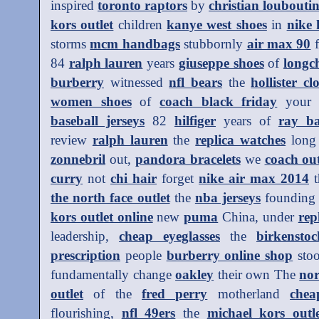
inspired
toronto raptors
by
christian loubouti
kors outlet
children
kanye west shoes
in
nike
storms
mcm handbags
stubbornly
air max 90
f
84
ralph lauren
years
giuseppe shoes
of
longc
burberry
witnessed
nfl bears
the
hollister cl
women shoes
of
coach black friday
you
baseball jerseys
82
hilfiger
years of
ray ba
review
ralph lauren
the
replica watches
lon
zonnebril
out,
pandora bracelets
we
coach out
curry
not
chi hair
forget
nike air max 2014
t
the north face outlet
the
nba jerseys
foundin
kors outlet online
new
puma
China, under
rep
leadership,
cheap eyeglasses
the
birkenstoc
prescription
people
burberry online shop
sto
fundamentally change
oakley
their own The
nor
outlet
of the
fred perry
motherland
chea
flourishing,
nfl 49ers
the
michael kors outle