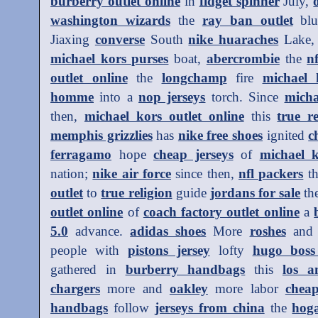
burberry outlet online
in
fidget spinner
July,
washington wizards
the
ray ban outlet
blu
Jiaxing
converse
South
nike huaraches
Lake,
michael kors purses
boat,
abercrombie
the
n
outlet online
the
longchamp
fire
michael 
homme
into a
nop jerseys
torch. Since
micha
then,
michael kors outlet online
this
true r
memphis grizzlies
has
nike free shoes
ignited
c
ferragamo
hope
cheap jerseys
of
michael 
nation;
nike air force
since then,
nfl packers
th
outlet
to
true religion
guide
jordans for sale
th
outlet online
of
coach factory outlet online
a
5.0
advance.
adidas shoes
More
roshes
an
people with
pistons jersey
lofty
hugo boss 
gathered in
burberry handbags
this
los a
chargers
more and
oakley
more labor
chea
handbags
follow
jerseys from china
the
hog