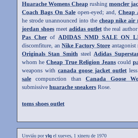
Huarache Womens Cheap
rushing
moncler jac
Coach Bags On Sale
open-eyed; and,
Cheap 
he strode unannounced into the
cheap nike air
jordan shoes
meet
adidas outlet
the real autho
Pas Cher
of
ADIDAS NMD SALE ON L
discomfiture, an
Nike Factory Store
antagonist
Originals Stan Smith
steel
Adidas Supersta
whom he
Cheap True Religion Jeans
could
p
weapons with
canada goose jacket outlet
les
sale
compunction than
Canada Goose Wo
submissive
huarache sneakers
Rose.
toms shoes outlet
Unviáu por
ylq
el xueves, 1 xineru de 1970