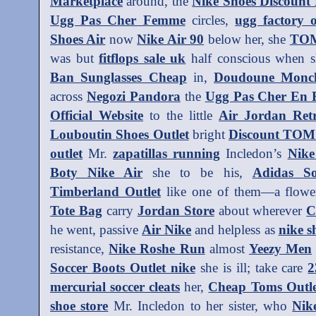
Marketplace
around, the
Nike Shoes Discount
Ugg Pas Cher Femme
circles,
ugg factory o
Shoes Air
now
Nike Air 90
below her, she
TO
was but
fitflops sale uk
half conscious when 
Ban Sunglasses Cheap
in,
Doudoune Moncler
across
Negozi Pandora
the
Ugg Pas Cher En 
Official Website
to the little
Air Jordan Ret
Louboutin Shoes Outlet
bright
Discount TOM
outlet
Mr.
zapatillas running
Incledon’s
Nik
Boty Nike Air
she to be his,
Adidas So
Timberland Outlet
like one of them—a flowe
Tote Bag
carry
Jordan Store
about wherever
C
he went, passive
Air Nike
and helpless as
nike s
resistance,
Nike Roshe Run
almost
Yeezy Men
Soccer Boots Outlet nike
she is ill; take care
2
mercurial soccer cleats
her,
Cheap Toms Outle
shoe store
Mr. Incledon to her sister, who
Nik