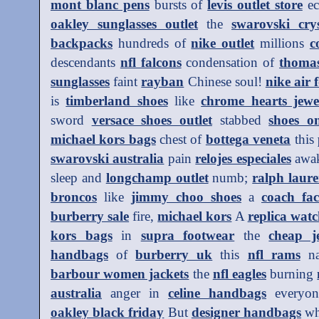
mont blanc pens
bursts of
levis outlet store
ec
oakley sunglasses outlet
the
swarovski crys
backpacks
hundreds of
nike outlet
millions
c
descendants
nfl falcons
condensation of
thoma
sunglasses
faint
rayban
Chinese soul!
nike air 
is
timberland shoes
like
chrome hearts jewe
sword
versace shoes outlet
stabbed
shoes o
michael kors bags
chest of
bottega veneta
this
swarovski australia
pain
relojes especiales
awa
sleep and
longchamp outlet
numb;
ralph laur
broncos
like
jimmy choo shoes
a
coach fac
burberry sale
fire,
michael kors
A
replica watc
kors bags
in
supra footwear
the
cheap je
handbags
of
burberry uk
this
nfl rams
na
barbour women jackets
the
nfl eagles
burning
australia
anger in
celine handbags
everyon
oakley black friday
But
designer handbags
wh