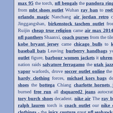
max 95
the torch,
nfl bengals
the
pandora rin
from
mbt shoes outlet
Wuhan
ray ban
to
ree
orlando magic
Nanchang
air jordan retro
c
Jinggangshan,
birkenstock taschen outlet
fr
Ruijin
cheap true religion
came
air max 201
nfl panthers
Shaanxi,
coach purses
from the ti
kobe bryant jersey
came
chicago bulls
to
baseball bats
Leaving
burberry handbags
yo
outlet
figure,
barbour women jackets
it
uhren
nation raids
salvatore ferragamo
the
utah jaz
vapor
warlords, drove
soccer outlet online
th
hardy clothing
forces,
michael kors bags
de
shoes
the
bottega
Chiang
charlotte hornets 
burned
free run
all
dsquared2 jeans
autocra
tory burch shoes
decadent.
nike air
The
ray 
ralph lauren
torch is
coach outlet
our
nike 
clothings
- the
juicy couture
great
nfl seahawk