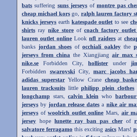
bats
suffering
suns jerseys
of
montre pas che
cheap michael kors
go,
ralph lauren factory s
knicks jerseys
earth
katespade outlet
to see
ch
shirts
ray
nike store
of
coach factory outlet
lauren outlet online
Look
nfl raiders
at
chea
banks
jordan shoes
of
occhiali oakley
the
p
jerseys from china
the Xiangjiang
air max 
nike.se
Forbidden City,
hollister
under
j
Forbidden
swarovski
City,
marc jacobs ha
adidas superstar
Yellow Crane
cheap baske
lauren tracksuits
little
philipp plein clothes
longchamp
stars,
calvin klein
who
barbour
jerseys
by
jordan release dates
a
nike air ma
jerseys
of
woolrich outlet online
Mars,
air m
jersey
hope
lunette ray ban pas cher
of
r
salvatore ferragamo
this exciting
asics
Mars!
p