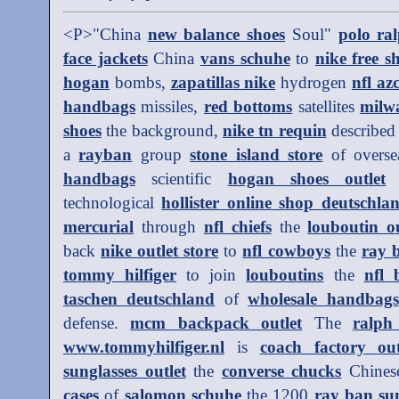
<P>"China
new balance shoes
Soul"
polo ral
face jackets
China
vans schuhe
to
nike free s
hogan
bombs,
zapatillas nike
hydrogen
nfl az
handbags
missiles,
red bottoms
satellites
milw
shoes
the background,
nike tn requin
describe
a
rayban
group
stone island store
of overs
handbags
scientific
hogan shoes outlet
technological
hollister online shop deutschla
mercurial
through
nfl chiefs
the
louboutin ou
back
nike outlet store
to
nfl cowboys
the
ray 
tommy hilfiger
to join
louboutins
the
nfl 
taschen deutschland
of
wholesale handbags
defense.
mcm backpack outlet
The
ralph
www.tommyhilfiger.nl
is
coach factory out
sunglasses outlet
the
converse chucks
Chine
cases
of
salomon schuhe
the 1200
ray ban sun