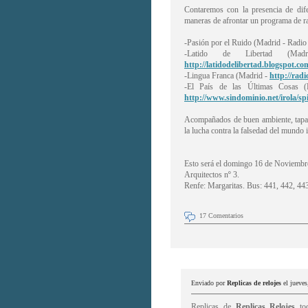
Contaremos con la presencia de dife
maneras de afrontar un programa de ra
-Pasión por el Ruido (Madrid - Rad
-Latido de Libertad 
http://latidodelibertad.blogspot.co
-Lingua Franca (Madrid -
http://rad
-El País de las Últimas Cosa
http://www.sindominio.net/irola/s
Acompañados de buen ambiente, tapas 
la lucha contra la falsedad del mundo 
Esto será el domingo 16 de Noviembre a
Arquitectos nº 3.
Renfe: Margaritas. Bus: 441, 442, 443
17 Comentarios
Enviado por
Replicas de relojes
el jueve
Replicas de
Replicas Relojes
tod