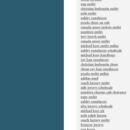
ugg outlet
christian louboutin outlet
polo outlet
oakley sunglasses
prada shoes on sale
canada goose jackets outlet
pandora outlet
tory burch outlet
canada goose outlet
michael kors outlet online
oakley sunglasses wholesale
michael kors handbags
ray ban sunglasses
christian louboutin shoes
cheap ray ban sunglasses
prada outlet online
adidas nmd
coach factory outlet
mlb jerseys wholesale
pandora charms sale clearance
uggs outlet
oakley sunglasses
nba jerseys wholesale
michael kors uk
polo ralph lauren
coach factory outlet
broncos jerseys
ugg boots