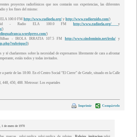
rentes proyectos radiofónicos que nos contarán sus experiencias, las diferentes
dio y los fines del mismo:
io ELA 100.0 FM
http://www.radioela.org/
y
http://www.radioruido.com/
)
(Madrid - Radio ELA 100.0 FM
http://www.radioela.org/
y
m/
)
iolinguafranca.wordpress.com/
)
s (Bilbao - IROLA IRRATIA 107.5 FM
http://www.sindominio.net/irola/
y
pip.php?rubrique3
)
y té charlaremos sobre la necesidad de expresarnos libremente de cara a afrontar
imperante, estáis todos y todas invitados.
 partir de las 18:00. En el Centro Social “El Cierre” de Getafe, situado en la Calle
, 448, 450, 488. Metrosur: Los espartales
Imprimir
Compártelo
s, 1 de enero de 1970
as marcas, reloj,replica reloj,replica de relojes,
Relojes imitacion
,reloj