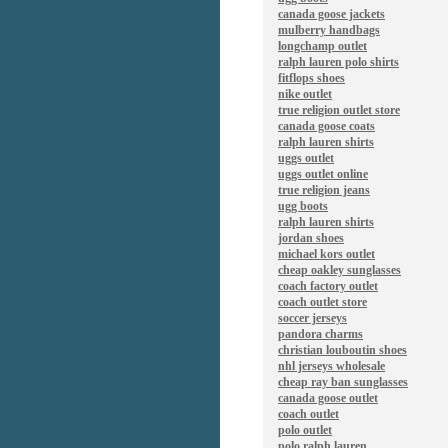
canada goose jackets
mulberry handbags
longchamp outlet
ralph lauren polo shirts
fitflops shoes
nike outlet
true religion outlet store
canada goose coats
ralph lauren shirts
uggs outlet
uggs outlet online
true religion jeans
ugg boots
ralph lauren shirts
jordan shoes
michael kors outlet
cheap oakley sunglasses
coach factory outlet
coach outlet store
soccer jerseys
pandora charms
christian louboutin shoes
nhl jerseys wholesale
cheap ray ban sunglasses
canada goose outlet
coach outlet
polo outlet
polo ralph lauren