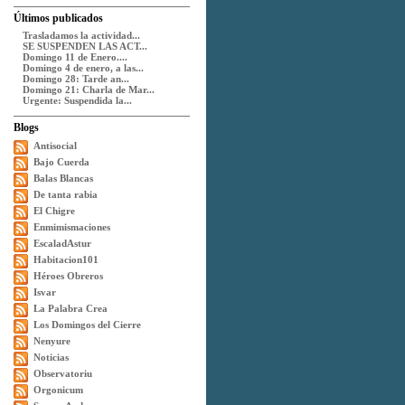
Últimos publicados
Trasladamos la actividad...
SE SUSPENDEN LAS ACT...
Domingo 11 de Enero....
Domingo 4 de enero, a las...
Domingo 28: Tarde an...
Domingo 21: Charla de Mar...
Urgente: Suspendida la...
Blogs
Antisocial
Bajo Cuerda
Balas Blancas
De tanta rabia
El Chigre
Enmimismaciones
EscaladAstur
Habitacion101
Héroes Obreros
Isvar
La Palabra Crea
Los Domingos del Cierre
Nenyure
Noticias
Observatoriu
Orgonicum