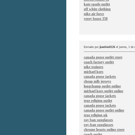
kate spade outlet
off white clothing
nike air force
yeezy boost 350
Enviado por
jianbin0226
el jueves, 1 de
canada goose outlet store
coach factory outlet
nike trainers
michael kors
canada goose jackets
cheap mlb jerseys
longchamp outlet online
michael kors outlet online
canada goose jackets
true religion outlet
canada goose jackets
canada goose outlet online
true religion uk
ray ban sunglasses
ray-ban sunglasses
chrome hearts online store
coach outlet