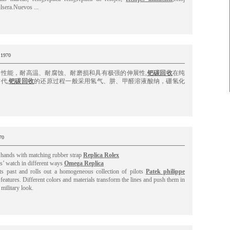
ulsera.Nuevos ...
e 1970
性能，耐高温、耐腐蚀、耐磨损和具有极强的伸展性,
钯碳回收
在纯
代,
钯碳回收
的还原过程一般采用氢气、肼、甲醛溶液酸纳，硼氢化
70
e hands with matching rubber strap
Replica Rolex
ts’ watch in different ways
Omega Replica
s past and rolls out a homogeneous collection of pilots
Patek philippe
eatures. Different colors and materials transform the lines and push them in
 military look.