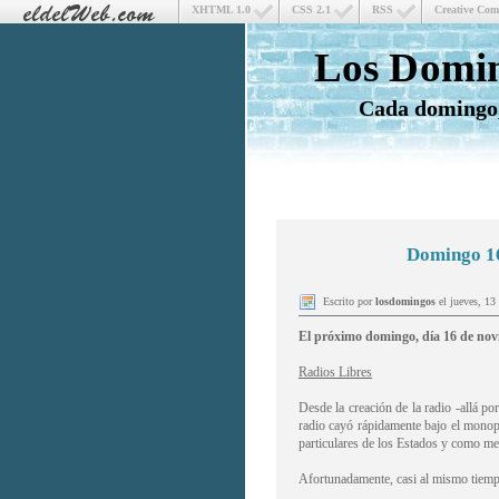
XHTML 1.0
CSS 2.1
RSS
Creative Co
Los Domin
Cada domingo,
Domingo 16
Escrito por
losdomingos
el jueves, 13
El próximo domingo, día 16 de novie
Radios Libres
Desde la creación de la radio -allá po
radio cayó rápidamente bajo el monopo
particulares de los Estados y como med
Afortunadamente, casi al mismo tiempo