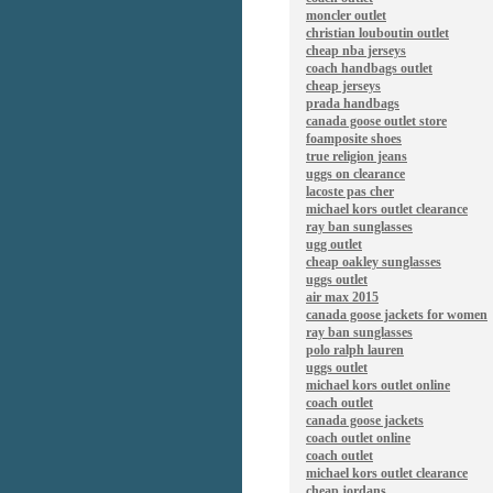
moncler outlet
christian louboutin outlet
cheap nba jerseys
coach handbags outlet
cheap jerseys
prada handbags
canada goose outlet store
foamposite shoes
true religion jeans
uggs on clearance
lacoste pas cher
michael kors outlet clearance
ray ban sunglasses
ugg outlet
cheap oakley sunglasses
uggs outlet
air max 2015
canada goose jackets for women
ray ban sunglasses
polo ralph lauren
uggs outlet
michael kors outlet online
coach outlet
canada goose jackets
coach outlet online
coach outlet
michael kors outlet clearance
cheap jordans