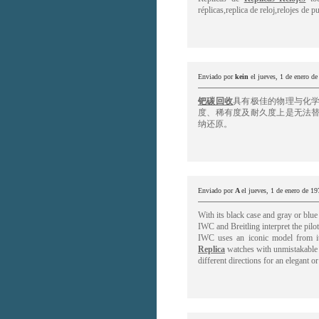
réplicas,replica de reloj,relojes de p
Enviado por
kein
el jueves, 1 de enero d
钯碳回收
具有极佳的物理与化学
度、稀有度及耐久度上是无法替
纳还原。
Enviado por
A
el jueves, 1 de enero de 19
With its black case and gray or blu
IWC and Breitling interpret the pilo
IWC uses an iconic model from it
Replica
watches with unmistakable f
different directions for an elegant or