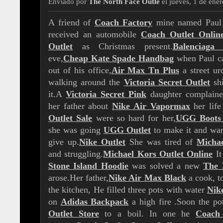
Enviado por
The North Face Outle
el jueves, 1 de ene
A friend of
Coach Factory
mine named Pau
received an automobile
Coach Outlet Onlin
Outlet
as Christmas present.
Balenciaga 
eve,
Cheap Kate Spade Handbag
when Paul 
out of his office,
Air Max Tn Plus
a street u
walking around the
Victoria Secret Outlet
shi
it.A
Victoria Secret Pink
daughter complain
her father about
Nike Air Vapormax
her lif
Outlet Sale
were so hard for her,
UGG Boots 
she was going
UGG Outlet
to make it and wa
give up.
Nike Outlet
She was tired of
Michae
and struggling.
Michael Kors Outlet Online
It
Stone Island Hoodie
was solved a new
The 
arose.Her father,
Nike Air Max Black
a cook, t
the kitchen, He filled three pots with water
Nike
on
Adidas Backpack
a high fire .Soon the p
Outlet Store
to a boil. In one he
Coach 