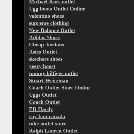
Michael Kors outlet
Ugg boots Outlet Online
valentino shoes
supreme clothing
New Balance Outlet
Adidas Shoes
Cheap Jordans
Asics Outlet
skechers shoes
yeezy boost
tommy hilfiger outlet
Stuart Weitzman
Coach Outlet Store Online
Uggs Outlet
Coach Outlet
ED Hardy
ray-ban canada
nike outlet store
Ralph Lauren Outlet