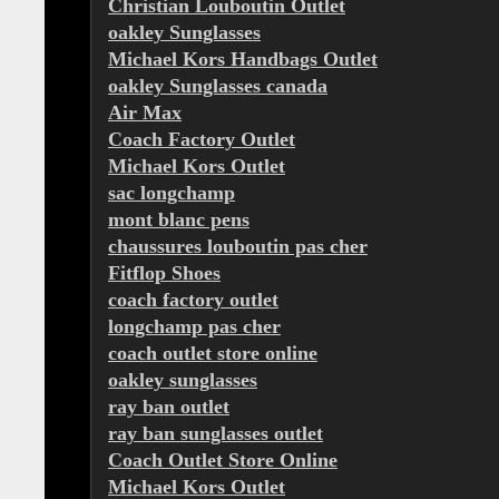
Christian Louboutin Outlet
oakley Sunglasses
Michael Kors Handbags Outlet
oakley Sunglasses canada
Air Max
Coach Factory Outlet
Michael Kors Outlet
sac longchamp
mont blanc pens
chaussures louboutin pas cher
Fitflop Shoes
coach factory outlet
longchamp pas cher
coach outlet store online
oakley sunglasses
ray ban outlet
ray ban sunglasses outlet
Coach Outlet Store Online
Michael Kors Outlet