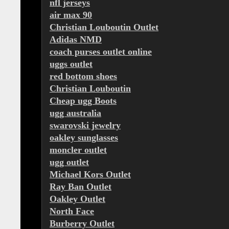
nfl jerseys
air max 90
Christian Louboutin Outlet
Adidas NMD
coach purses outlet online
uggs outlet
red bottom shoes
Christian Louboutin
Cheap ugg Boots
ugg australia
swarovski jewelry
oakley sunglasses
moncler outlet
ugg outlet
Michael Kors Outlet
Ray Ban Outlet
Oakley Outlet
North Face
Burberry Outlet