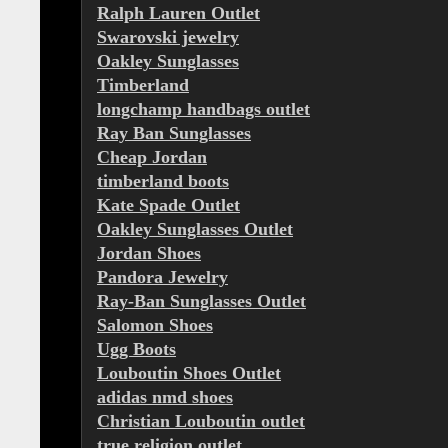
Ralph Lauren Outlet
Swarovski jewelry
Oakley Sunglasses
Timberland
longchamp handbags outlet
Ray Ban Sunglasses
Cheap Jordan
timberland boots
Kate Spade Outlet
Oakley Sunglasses Outlet
Jordan Shoes
Pandora Jewelry
Ray-Ban Sunglasses Outlet
Salomon Shoes
Ugg Boots
Louboutin Shoes Outlet
adidas nmd shoes
Christian Louboutin outlet
true religion outlet