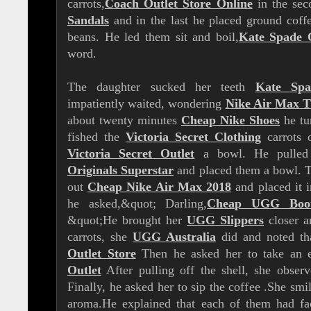
carrots,
Coach Outlet Store Online
in the sec
Sandals
and in the last he placed ground cof
beans. He led them sit and boil,
Kate Spade 
word.
The daughter sucked her teeth
Kate Spa
impatiently waited, wondering
Nike Air Max 
about twenty minutes
Cheap Nike Shoes
he tu
fished the
Victoria Secret Clothing
carrots 
Victoria Secret Outlet
a bowl. He pulled
Originals Superstar
and placed them a bowl. T
out
Cheap Nike Air Max 2018
and placed it 
he asked,&quot; Darling,
Cheap UGG Boo
&quot;He brought her
UGG Slippers
closer a
carrots, she
UGG Australia
did and noted tha
Outlet Store
Then he asked her to take an e
Outlet
After pulling off the shell, she observ
Finally, he asked her to sip the coffee .She smil
aroma.He explained that each of them had fa