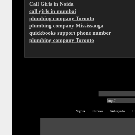
Call Girls in Noida
call girls in mumbai
plumbing company Toronto
plumbing company Mississauga
quickbooks support phone number
plumbing company Toronto
Escribe tu comentar
Nombre:
Web personal (opcional):
Negrita
·
Cursiva
·
Subrayado
·
U