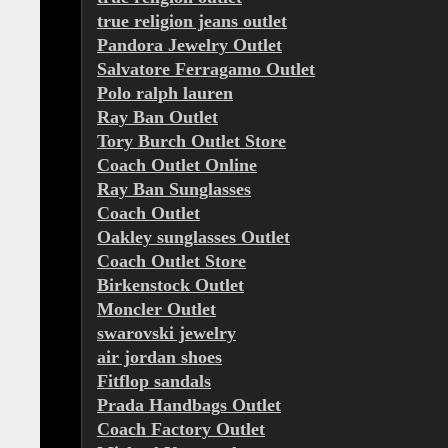
true religion jeans outlet
Pandora Jewelry Outlet
Salvatore Ferragamo Outlet
Polo ralph lauren
Ray Ban Outlet
Tory Burch Outlet Store
Coach Outlet Online
Ray Ban Sunglasses
Coach Outlet
Oakley sunglasses Outlet
Coach Outlet Store
Birkenstock Outlet
Moncler Outlet
swarovski jewelry
air jordan shoes
Fitflop sandals
Prada Handbags Outlet
Coach Factory Outlet