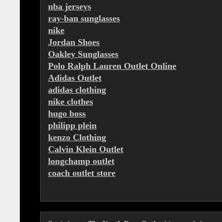
nba jerseys
ray-ban sunglasses
nike
Jordan Shoes
Oakley Sunglasses
Polo Ralph Lauren Outlet Online
Adidas Outlet
adidas clothing
nike clothes
hugo boss
philipp plein
kenzo Clothing
Calvin Klein Outlet
longchamp outlet
coach outlet store