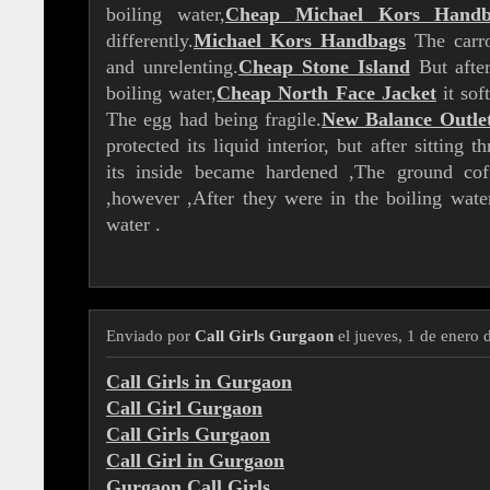
boiling water,
Cheap Michael Kors Handb
differently.
Michael Kors Handbags
The carro
and unrelenting.
Cheap Stone Island
But after
boiling water,
Cheap North Face Jacket
it sof
The egg had being fragile.
New Balance Outle
protected its liquid interior, but after sitting 
its inside became hardened ,The ground co
,however ,After they were in the boiling wate
water .
Enviado por
Call Girls Gurgaon
el jueves, 1 de enero
Call Girls in Gurgaon
Call Girl Gurgaon
Call Girls Gurgaon
Call Girl in Gurgaon
Gurgaon Call Girls