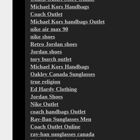
Michael Kors Handbags
Coach Outlet
Michael Kors handbags Outlet
nike air max 90
nike shoes
Retro Jordan shoes
Jordan shoes
tory burch outlet
Michael Kors Handbags
Oakley Canada Sunglasses
true religion
Ed Hardy Clothing
Jordan Shoes
Nike Outlet
coach handbags Outlet
Ray-Ban Sunglasses Men
Coach Outlet Online
ray-ban sunglasses canada