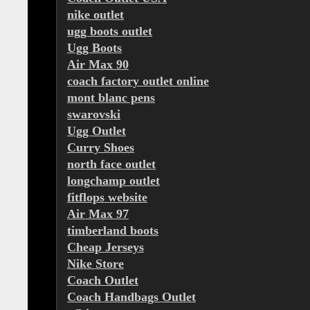
nike outlet
ugg boots outlet
Ugg Boots
Air Max 90
coach factory outlet online
mont blanc pens
swarovski
Ugg Outlet
Curry Shoes
north face outlet
longchamp outlet
fitflops website
Air Max 97
timberland boots
Cheap Jerseys
Nike Store
Coach Outlet
Coach Handbags Outlet