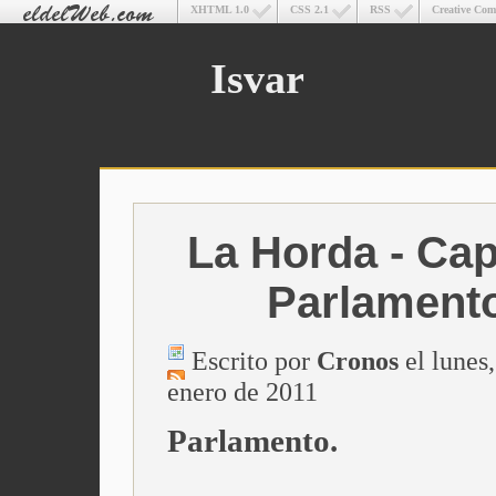
XHTML 1.0
CSS 2.1
RSS
Creative Co
Isvar
La Horda - Cap.
Parlament
Escrito por
Cronos
el lunes,
enero de 2011
Parlamento.