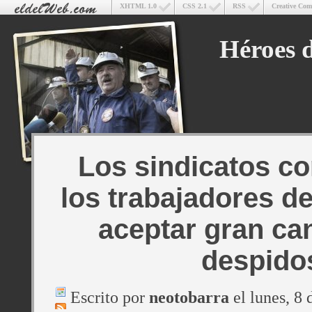
XHTML 1.0
CSS 2.1
RSS
Creative Co
Héroes d
Los sindicatos c
los trabajadores d
aceptar gran ca
despido
Escrito por
neotobarra
el lunes, 8