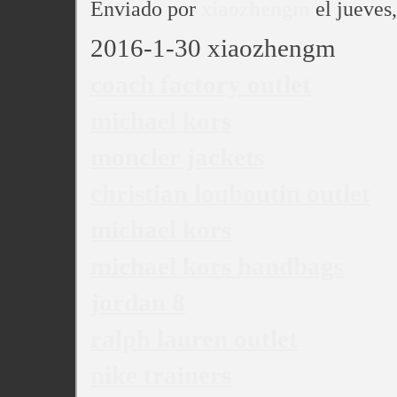
Enviado por
xiaozhengm
el jueves
2016-1-30 xiaozhengm
coach factory outlet
michael kors
moncler jackets
christian louboutin outlet
michael kors
michael kors handbags
jordan 8
ralph lauren outlet
nike trainers