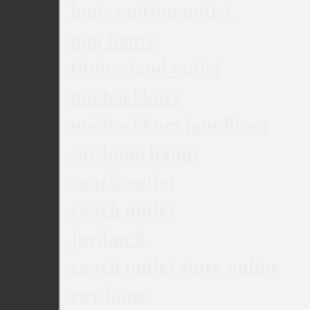
louis vuitton outlet
ugg boots
timberland outlet
michael kors
michael kors handbags
sac longchamp
coach outlet
coach outlet
jordan 6
coach outlet store online
ray bans