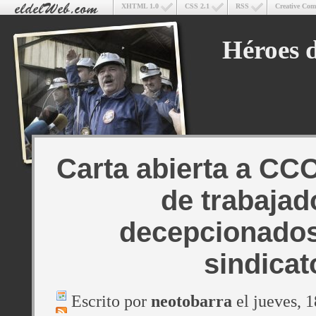
XHTML 1.0
CSS 2.1
RSS
Creative Co
Héroes d
Carta abierta a CC
de trabajad
decepcionados
sindicat
Escrito por
neotobarra
el jueves, 