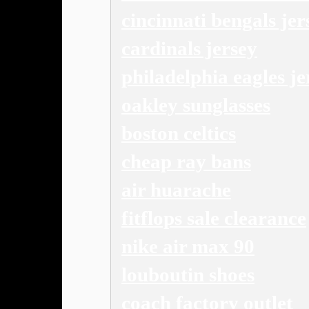
cincinnati bengals jer
cardinals jersey
philadelphia eagles je
oakley sunglasses
boston celtics
cheap ray bans
air huarache
fitflops sale clearance
nike air max 90
louboutin shoes
coach factory outlet