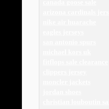
canada goose sale
arizona cardinals jer
nike air huarache
eagles jerseys
san antonio spurs
michael kors uk
fitflops sale clearance
clippers jersey
moncler jackets
jordan shoes
christian louboutin sa