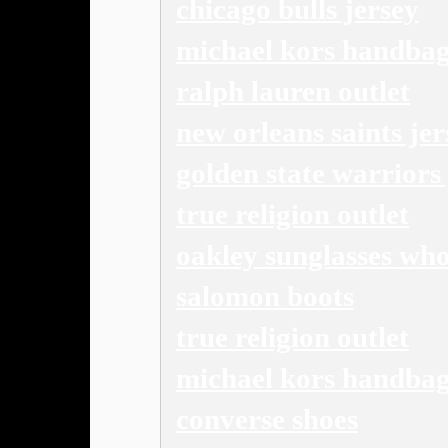
chicago bulls jersey
michael kors handba
ralph lauren outlet
new orleans saints jer
golden state warriors 
true religion outlet
oakley sunglasses who
salomon boots
true religion outlet
michael kors handba
converse shoes