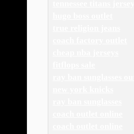
tennessee titans jerse
hugo boss outlet
true religion jeans
coach factory outlet
cheap nba jerseys
fitflops sale
ray ban sunglasses ou
new york knicks
ray ban sunglasses
coach outlet online
coach outlet online