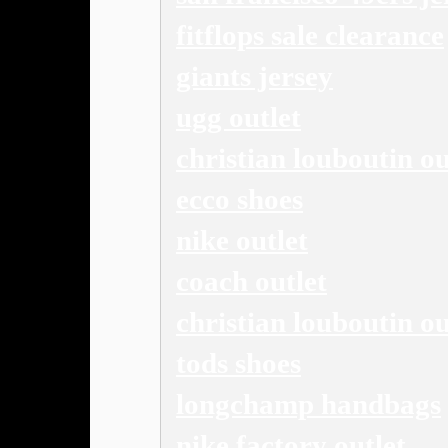
fitflops sale clearance
giants jersey
ugg outlet
christian louboutin ou
ecco shoes
nike outlet
coach outlet
christian louboutin ou
tods shoes
longchamp handbags
nike factory outlet