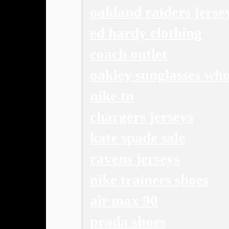
oakland raiders jerse
ed hardy clothing
coach outlet
oakley sunglasses who
nike tn
chargers jerseys
kate spade sale
ravens jerseys
nike trainers shoes
air max 90
prada shoes