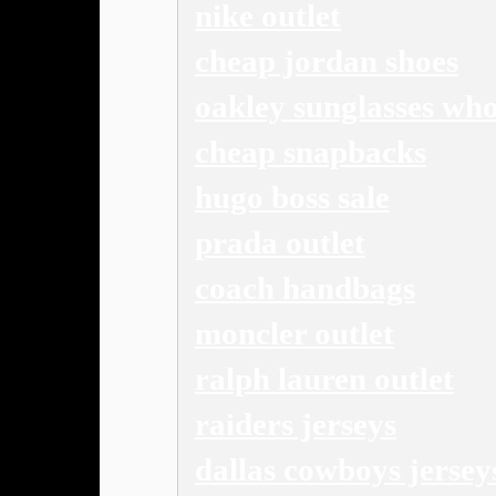
nike outlet
cheap jordan shoes
oakley sunglasses who
cheap snapbacks
hugo boss sale
prada outlet
coach handbags
moncler outlet
ralph lauren outlet
raiders jerseys
dallas cowboys jersey