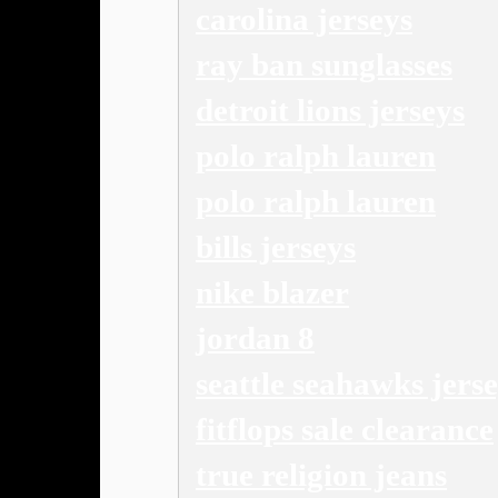
carolina jerseys
ray ban sunglasses
detroit lions jerseys
polo ralph lauren
polo ralph lauren
bills jerseys
nike blazer
jordan 8
seattle seahawks jers
fitflops sale clearance
true religion jeans