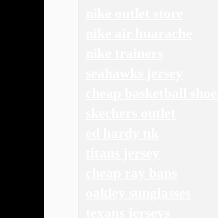
nike outlet store
nike air huarache
nike trainers
seahawks jersey
cheap basketball shoe
skechers outlet
ed hardy uk
titans jersey
cheap ray bans
oakley sunglasses
texans jerseys