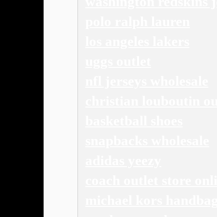
washington redskins j
polo ralph lauren
los angeles lakers
uggs outlet
nfl jerseys wholesale
christian louboutin ou
basketball shoes
snapbacks wholesale
adidas yeezy
coach outlet store onl
michael kors handba