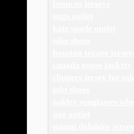
broncos jerseys
uggs outlet
kate spade outlet
nike shoes
houston texans jersey
canada goose jackets
clippers jersey for sal
mbt shoes
oakley sunglasses who
ugg outlet
miami dolphins jerse