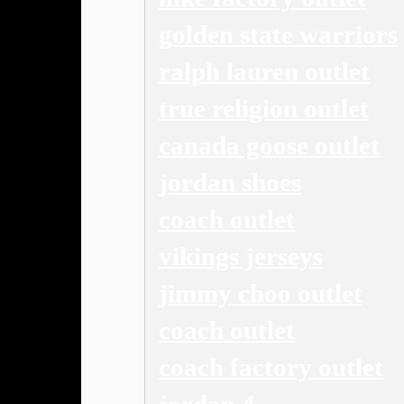
golden state warriors
ralph lauren outlet
true religion outlet
canada goose outlet
jordan shoes
coach outlet
vikings jerseys
jimmy choo outlet
coach outlet
coach factory outlet