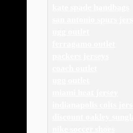
kate spade handbags
san antonio spurs jer
ugg outlet
ferragamo outlet
packers jerseys
coach outlet
ugg outlet
miami heat jersey
indianapolis colts jer
discount oakley sungl
nike soccer shoes