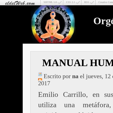
XHTML 1.0
CSS 2.1
RSS
Creative Co
Org
MANUAL HU
Escrito por
na
el jueves, 12
2017
Emilio Carrillo, en sus
utiliza una metáfor