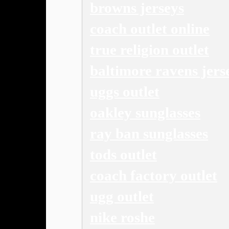
browns jerseys
coach outlet online
true religion outlet
baltimore ravens jers
uggs outlet
oakley sunglasses
ray ban sunglasses
tods outlet
coach factory outlet
ugg outlet
nike roshe