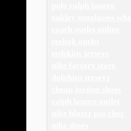
polo ralph lauren
oakley sunglasses who
coach outlet online
reebok outlet
redskins jerseys
nike factory store
dolphins jerseys
cheap jordan shoes
ralph lauren outlet
nike blazer pas cher
nike shoes