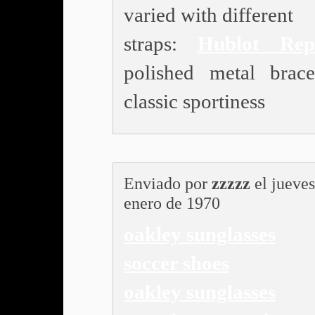
varied with different
straps:
Hublot Repl
polished metal brace
classic sportiness
Enviado por
zzzzz
el jueves
enero de 1970
oakley sunglasses
soccer shoes
oakley sunglasses