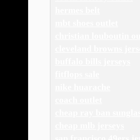
hermes belt
mbt shoes outlet
christian louboutin ou
cleveland browns jers
buffalo bills jerseys
fitflops sale
nike huarache
coach outlet
cheap ray ban sungla
cheap mlb jerseys
san francisco 49ers je