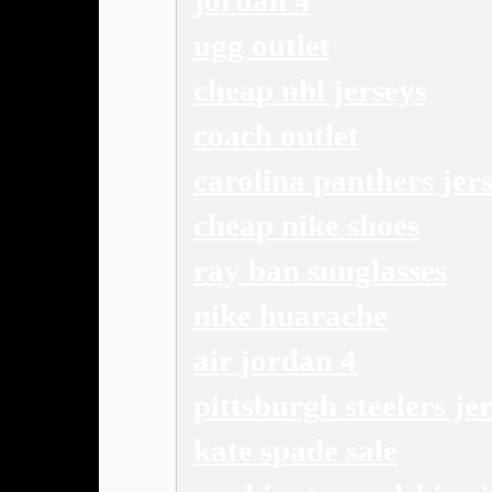
jordan 4
ugg outlet
cheap nhl jerseys
coach outlet
carolina panthers jer
cheap nike shoes
ray ban sunglasses
nike huarache
air jordan 4
pittsburgh steelers je
kate spade sale