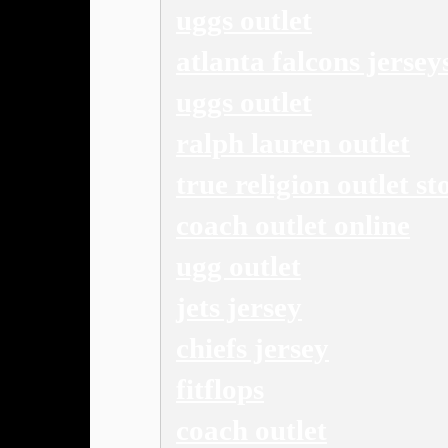
uggs outlet
atlanta falcons jersey
uggs outlet
ralph lauren outlet
true religion outlet st
coach outlet online
ugg outlet
jets jersey
chiefs jersey
fitflops
coach outlet