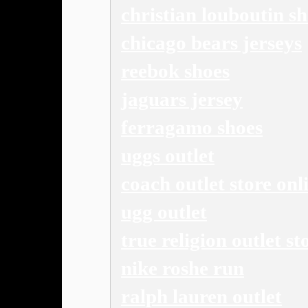
christian louboutin s
chicago bears jerseys
reebok shoes
jaguars jersey
ferragamo shoes
uggs outlet
coach outlet store onl
ugg outlet
true religion outlet st
nike roshe run
ralph lauren outlet