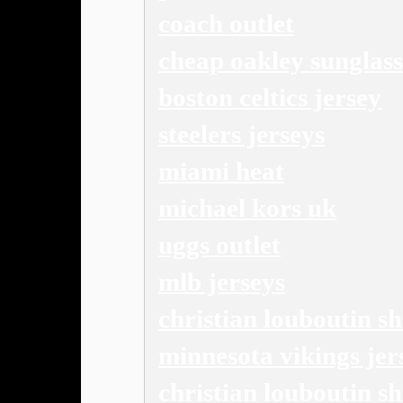
coach outlet
cheap oakley sunglass
boston celtics jersey
steelers jerseys
miami heat
michael kors uk
uggs outlet
mlb jerseys
christian louboutin s
minnesota vikings jer
christian louboutin s