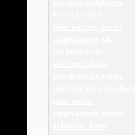
ray ban sunglasses
bears jerseys
nike factory outlet
ralph lauren uk
air jordan uk
skechers shoes
coach outlet online
michael kors handbag
nike outlet
ralph lauren outlet
salomon shoes