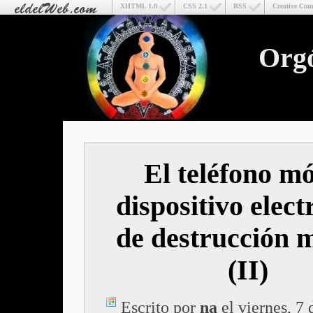
XHTML 1.0
CSS 2.1
RSS
Creative Co
Org
El teléfono mó
dispositivo elect
de destrucción 
(II)
Escrito por
na
el viernes, 7 