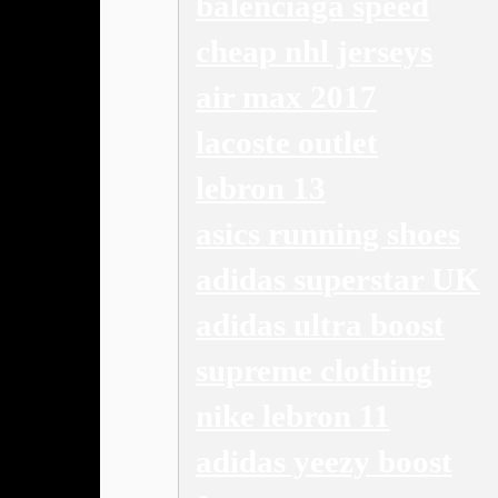
balenciaga speed
cheap nhl jerseys
air max 2017
lacoste outlet
lebron 13
asics running shoes
adidas superstar UK
adidas ultra boost
supreme clothing
nike lebron 11
adidas yeezy boost