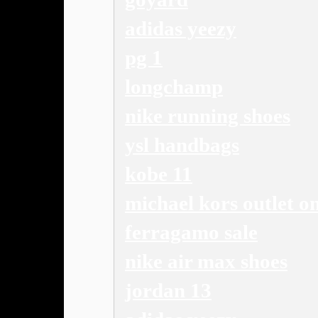
adidas yeezy
pg 1
longchamp
nike running shoes
ysl handbags
kobe 11
michael kors outlet on
ferragamo sale
nike air max shoes
jordan 13