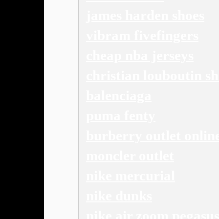
james harden shoes
vibram fivefingers
cheap nba jerseys
christian louboutin s
balenciaga
puma fenty
burberry outlet onlin
moncler outlet
nike mercurial
nike dunks
nike air zoom pegasus