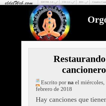
XHTML 1.0
CSS 2.1
RSS
Creative Co
Org
Restaurando 
cancionero
Escrito por
na
el miércoles,
febrero de 2018
Hay canciones que tienen