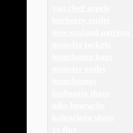
van cleef arpels
burberry outlet
new england patriots 
moncler jackets
longchamp bags
moncler outlet
longchamps
louboutin shoes
nike huarache
balenciaga shoes
zx flux