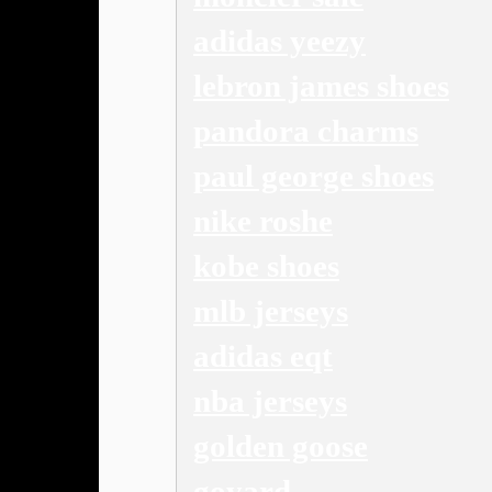
adidas yeezy
lebron james shoes
pandora charms
paul george shoes
nike roshe
kobe shoes
mlb jerseys
adidas eqt
nba jerseys
golden goose
goyard