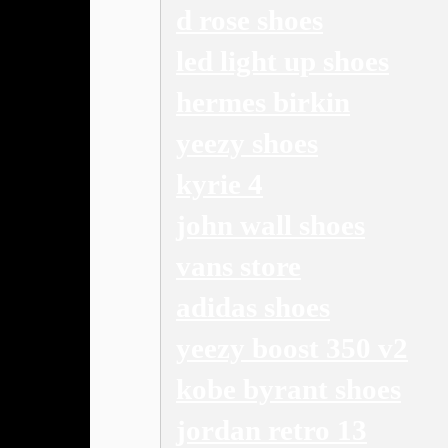
d rose shoes
led light up shoes
hermes birkin
yeezy shoes
kyrie 4
john wall shoes
vans store
adidas shoes
yeezy boost 350 v2
kobe byrant shoes
jordan retro 13