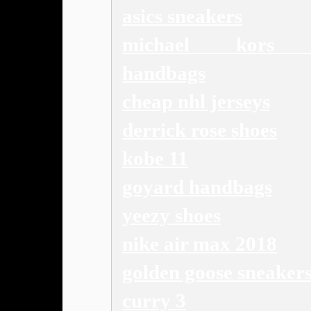
asics sneakers
michael kors o
handbags
cheap nhl jerseys
derrick rose shoes
kobe 11
goyard handbags
yeezy shoes
nike air max 2018
golden goose sneaker
curry 3