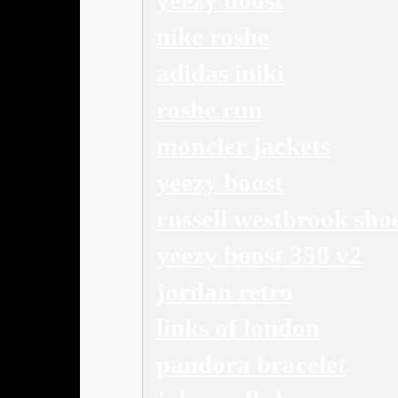
yeezy boost
nike roshe
adidas iniki
roshe run
moncler jackets
yeezy boost
russell westbrook sho
yeezy boost 350 v2
jordan retro
links of london
pandora bracelet