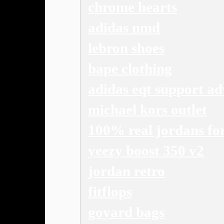
chrome hearts
adidas nmd
lebron shoes
bape clothing
adidas eqt support ad
michael kors outlet
100% real jordans fo
yeezy boost 350 v2
jordan retro
fitflops
goyard bags