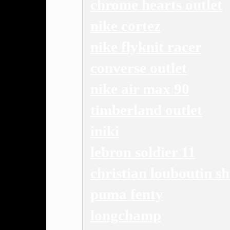
chrome hearts outlet
nike cortez
nike flyknit racer
converse outlet
nike air max 90
timberland outlet
iniki
lebron soldier 11
christian louboutin s
puma fenty
longchamp