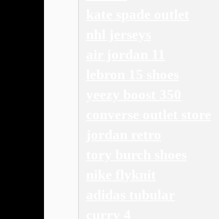
kate spade outlet
nhl jerseys
air jordan 11
lebron 15 shoes
yeezy boost 350
converse outlet store
jordan retro
tory burch shoes
nike flyknit
adidas tubular
curry 4