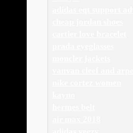
adidas eqt support ad
cheap jordan shoes
cartier love bracelet
prada eyeglasses
moncler jackets
vanvan cleef and arpe
nike cortez women
kayno
hermes belt
air max 2018
adidas yeezy