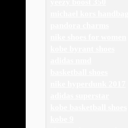
yeezy boost 350
michael kors handba
pandora charms
nike shoes for women
kobe byrant shoes
adidas nmd
basketball shoes
nike hyperdunk 2017
adidas superstar
kobe basketball shoes
kobe 9