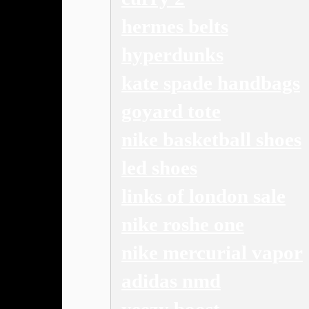
hermes belts
hyperdunks
kate spade handbags
goyard tote
nike basketball shoes
led shoes
links of london sale
nike roshe one
nike mercurial vapor
adidas nmd