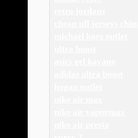
retro jordans
cheap nfl jerseys chin
michael kors outlet
ultra boost
asics gel kayano
adidas ultra boost
hogan outlet
nike air max
nike air vapormax
nike air presto
curry 2