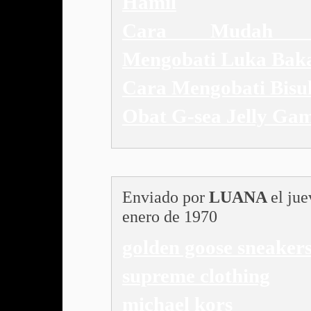
Hamil
Cara Mudah U
Mengobati Luka Bak
Cara Mengobati Bisu
Obat G-sea Jelly Ga
Enviado por
LUANA
el jue
enero de 1970
golden goose sneaker
supreme clothing
michael kors