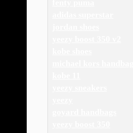
fenty puma
adidas superstar
jordan shoes
yeezy boost 350 v2
kobe shoes
michael kors handba
kobe 11
yeezy sneakers
yeezy
goyard handbags
yeezy boost 350