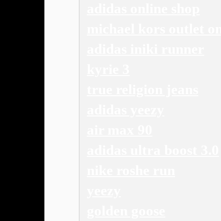
adidas online shop
michael kors outlet on
adidas iniki runner
kyrie 3
true religion jeans
adidas yeezy
air max 90
adidas ultra boost 3.0
nike roshe run
yeezy
golden goose