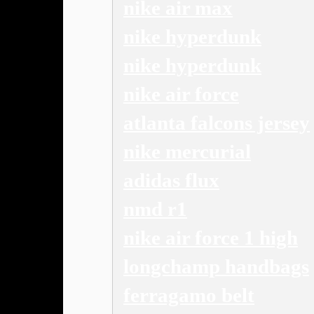
nike air max
nike hyperdunk
nike hyperdunk
nike air force
atlanta falcons jersey
nike mercurial
adidas flux
nmd r1
nike air force 1 high
longchamp handbags
ferragamo belt