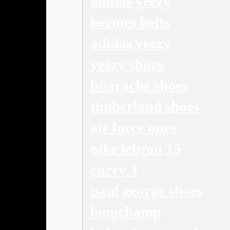
adidas yeezy
hermes belts
adidas yeezy
yeezy shoes
huarache shoes
timberland shoes
air force ones
nike lebron 15
curry 3
paul george shoes
longchamp