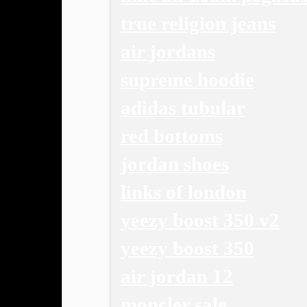
true religion jeans
air jordans
supreme hoodie
adidas tubular
red bottoms
jordan shoes
links of london
yeezy boost 350 v2
yeezy boost 350
air jordan 12
moncler sale