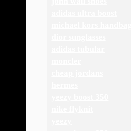
john wall shoes
adidas ultra boost
michael kors handba
dior sunglasses
adidas tubular
moncler
cheap jordans
hermes
yeezy boost 350
nike flyknit
yeezy