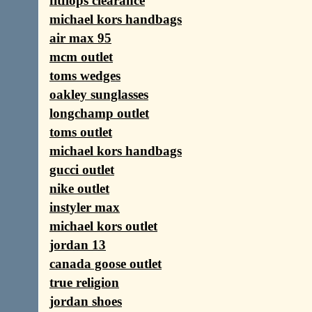
fitflops clearance
michael kors handbags
air max 95
mcm outlet
toms wedges
oakley sunglasses
longchamp outlet
toms outlet
michael kors handbags
gucci outlet
nike outlet
instyler max
michael kors outlet
jordan 13
canada goose outlet
true religion
jordan shoes