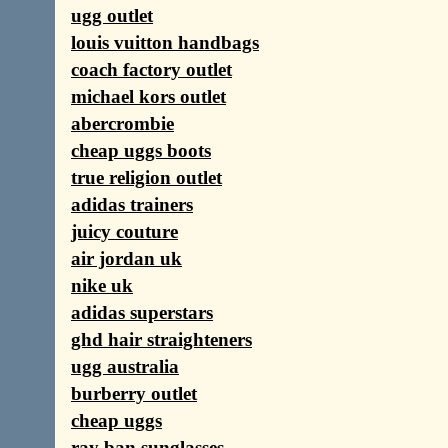
ugg outlet
louis vuitton handbags
coach factory outlet
michael kors outlet
abercrombie
cheap uggs boots
true religion outlet
adidas trainers
juicy couture
air jordan uk
nike uk
adidas superstars
ghd hair straighteners
ugg australia
burberry outlet
cheap uggs
ray ban sunglasses