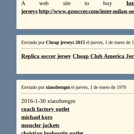
A web site to buy
I
jerseys
:
http://www.gzsoccer.com/inter-milan-so
Enviado por
Cheap jerseys 2015
el jueves, 1 de enero de 
Replica soccer jersey
Cheap Club America Jer
Enviado por
xiaozhengm
el jueves, 1 de enero de 1970
2016-1-30 xiaozhengm
coach factory outlet
michael kors
moncler jackets
christian louboutin outlet