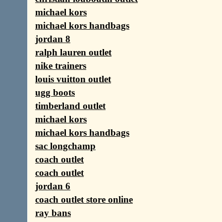
michael kors
michael kors handbags
jordan 8
ralph lauren outlet
nike trainers
louis vuitton outlet
ugg boots
timberland outlet
michael kors
michael kors handbags
sac longchamp
coach outlet
coach outlet
jordan 6
coach outlet store online
ray bans