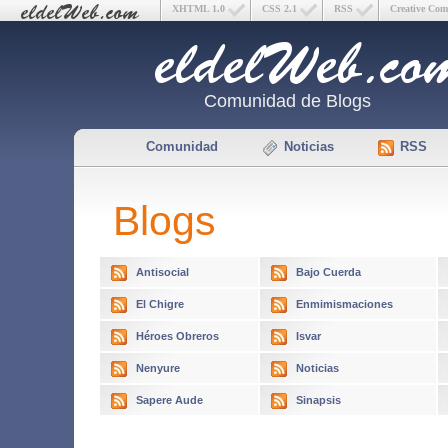
XHTML 1.0
CSS 2.1
RSS
Creative Co
Comunidad de Blogs
Comunidad
Noticias
RSS
Blogs
Antisocial
Bajo Cuerda
El Chigre
Enmimismaciones
Héroes Obreros
Isvar
Nenyure
Noticias
Sapere Aude
Sinapsis