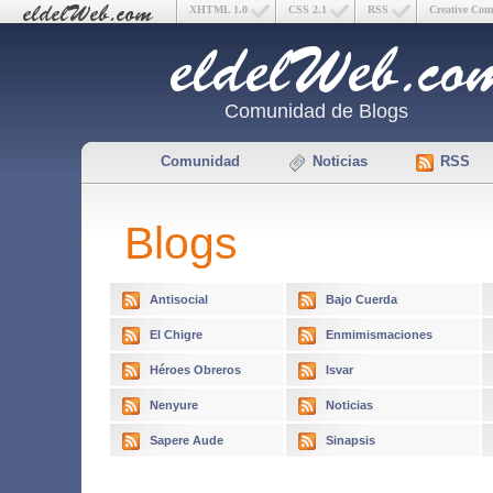
XHTML 1.0
CSS 2.1
RSS
Creative Co
Comunidad de Blogs
Comunidad
Noticias
RSS
Blogs
Antisocial
Bajo Cuerda
El Chigre
Enmimismaciones
Héroes Obreros
Isvar
Nenyure
Noticias
Sapere Aude
Sinapsis