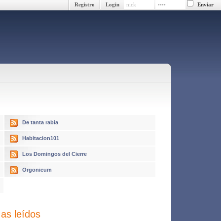
Registro
Login
De tanta rabia
Habitacion101
Los Domingos del Cierre
Orgonicum
as leídos