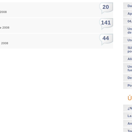
20
Da
 2008
Ap
141
04.
de 2008
Un
de
44
Us
e 2008
SU
po
Al
Un
fu
De
Po
Ú
¿N
La
Ar
To