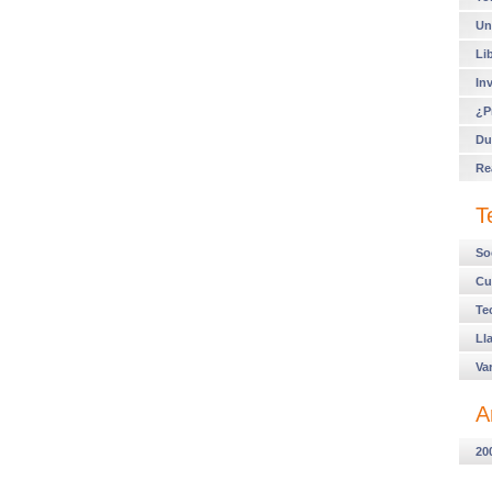
Un
Li
In
¿P
Du
Re
T
So
Cu
Te
Ll
Va
A
20