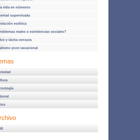
a vida en números
bertad supervisada
volución estética
roblemas reales o estridencias sociales?
lce y tácita censura
alismo post-vacacional
emas
ciedad
ltura
cnología
aboral
rios
rchivo
08