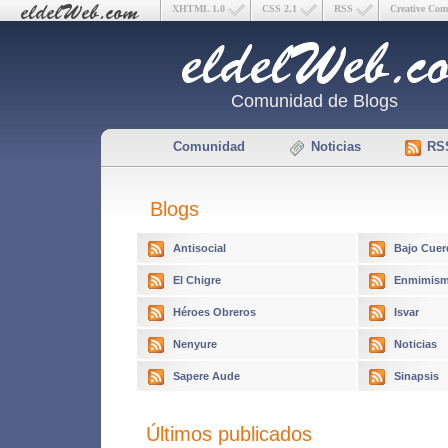
XHTML 1.0
CSS 2.1
RSS
Creative Co
Comunidad de Blogs
Comunidad
Noticias
RS
Blogs
Antisocial
Bajo Cuer
El Chigre
Enmimism
Héroes Obreros
Isvar
Nenyure
Noticias
Sapere Aude
Sinapsis
Últimos publicados