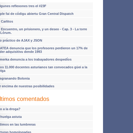
lgunes reflexones tres el #23F
ple fai de códigu abiertu Gran Central Dispatch
 Carlitos
 Encuentro, un prisionero, y un deseo - Cap. 3 - La torre
 Lórum.
o práctico de AJAX y JSON
ATEA denuncia que los profesores perdieron un 17% de
der adquisitivu dende 1993
imerka denuncia a los trabayadores despedíos
os 11.000 docentes asturianos tan convocados güei a la
elga
sgranando Bolonia
r encima de nuestras posibilidades
ltimos comentados
o a la droga?
 huelga astuta
dimos en las lumbreras
rturas homologadas