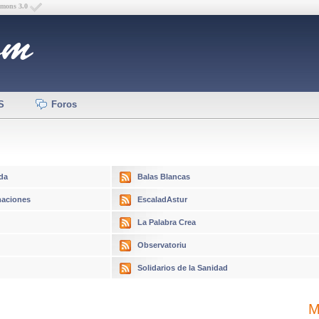
mmons 3.0
S
Foros
da
Balas Blancas
aciones
EscaladAstur
La Palabra Crea
Observatoriu
Solidarios de la Sanidad
M