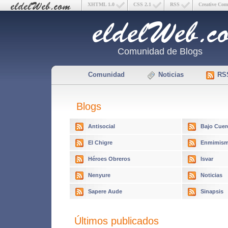
XHTML 1.0
CSS 2.1
RSS
Creative Co
Comunidad de Blogs
Comunidad
Noticias
RS
Blogs
Antisocial
Bajo Cuer
El Chigre
Enmimism
Héroes Obreros
Isvar
Nenyure
Noticias
Sapere Aude
Sinapsis
Últimos publicados