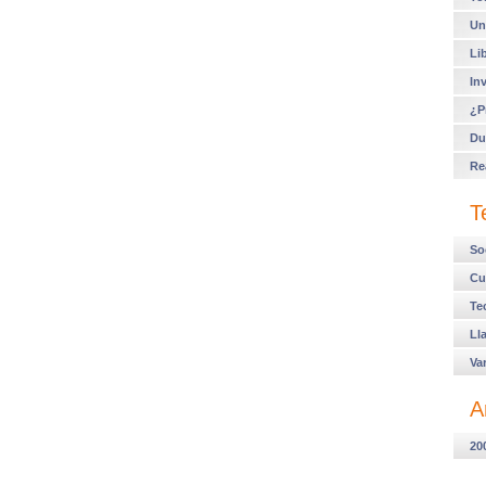
Un
Li
In
¿P
Du
Re
T
So
Cu
Te
Ll
Va
A
20