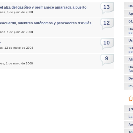
13
Da
r el alza del gasóleo y permanece amarrada a puerto
rnes, 6 de junio de 2008
Ap
12
04.
preacuerdu, mientres autónomos y pescadores d'Avilés
Un
rnes, 6 de junio de 2008
de
Us
10
r
nes, 12 de mayo de 2008
SU
po
9
Al
eves, 1 de mayo de 2008
Un
fu
De
Po
Ú
¿N
La
Ar
To