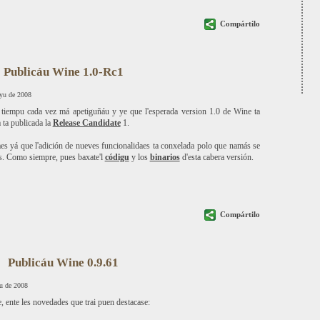
Compártilo
Publicáu Wine 1.0-Rc1
yu de 2008
 tiempu cada vez má apetiguñáu y ye que l'esperada version 1.0 de Wine ta
 ta publicada la
Release Candidate
1.
es yá que l'adición de nueves funcionalidaes ta conxelada polo que namás se
s. Como siempre, pues baxate'l
códigu
y los
binarios
d'esta cabera versión.
Compártilo
Publicáu Wine 0.9.61
u de 2008
, ente les novedades que trai puen destacase: