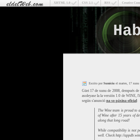
XHTML 1.0
CSS 2.1
RSS
Creative Co
Ha
Escrito por
Sumiciu
el martes, 17 xunu
Güei 17 de xunu de 2008, dempués de 1
asoleyase la la versión 1.0 de WINE, 
según s'anunció
na so páxina oficial
:
The Wine team is proud to an
of Wine after 15 years of d
along that long road!
While compatibility is not 
well. Check http://appdb.wine