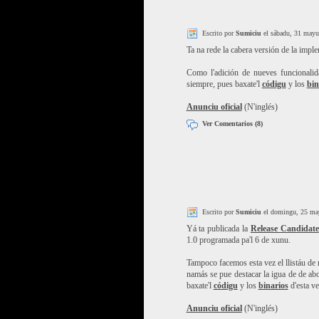
Escrito por
Sumiciu
el sábadu, 31 mayu
Ta na rede la cabera versión de la imp
Como l'adición de nueves funcionalid
siempre, pues baxate'l
códigu
y los
bin
Anunciu oficial
(N'inglés)
Ver Comentarios (8)
Escrito por
Sumiciu
el domingu, 25 ma
Yá ta publicada la
Release Candidate
1.0 programada pa'l 6 de xunu.
Tampoco facemos esta vez el llistáu de
namás se pue destacar la igua de de a
baxate'l
códigu
y los
binarios
d'esta ve
Anunciu oficial
(N'inglés)