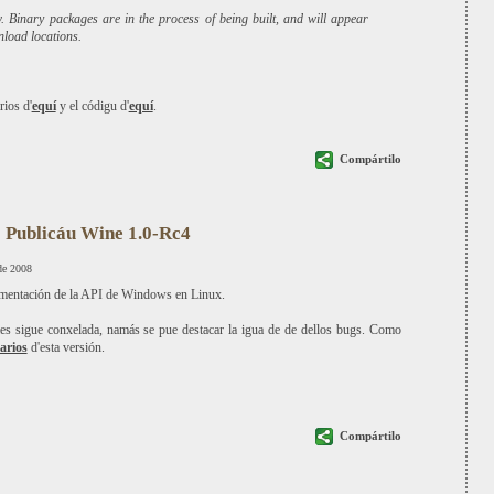
. Binary packages are in the process of being built, and will appear
nload locations.
ios d'
equí
y el códigu d'
equí
.
Compártilo
Publicáu Wine 1.0-Rc4
de 2008
lementación de la API de Windows en Linux.
es sigue conxelada, namás se pue destacar la igua de de dellos bugs. Como
arios
d'esta versión.
Compártilo