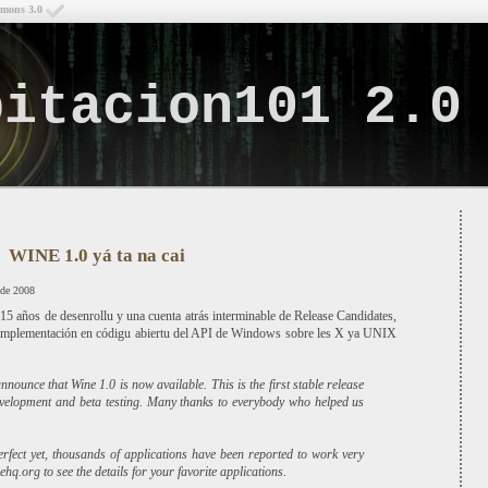
mmons 3.0
bitacion101 2.0
Lo q
WINE 1.0 yá ta na cai
 de 2008
5 años de desenrollu y una cuenta atrás interminable de Release Candidates,
l'implementación en códigu abiertu del API de Windows sobre les X ya UNIX
nounce that Wine 1.0 is now available. This is the first stable release
evelopment and beta testing. Many thanks to everybody who helped us
perfect yet, thousands of applications have been reported to work very
hq.org to see the details for your favorite applications.