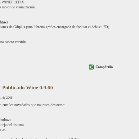
oriu WINEPREFIX.
 motor de visualización
Show
)
nes de Gdiplus (una llibrería gráfica encargada de facilitar el debuxu 2D)
sta cabera versión.
Compártilo
Publicado Wine 0.9.60
il de 2008
, ente les novedades que trai puen destacase:
Windows.
deja del sistema
anas