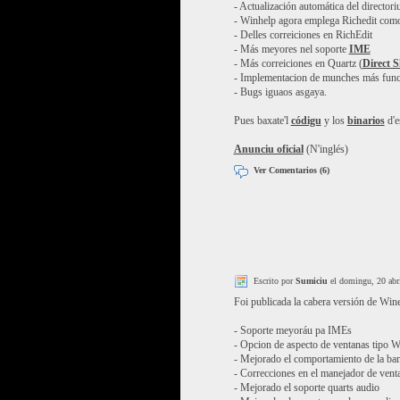
- Actualización automática del direct
- Winhelp agora emplega Richedit como
- Delles correiciones en RichEdit
- Más meyores nel soporte
IME
- Más correiciones en Quartz (
Direct 
- Implementacion de munches más funcio
- Bugs iguaos asgaya.
Pues baxate'l
códigu
y los
binarios
d'e
Anunciu oficial
(N'inglés)
Ver Comentarios (6)
Escrito por
Sumiciu
el domingu, 20 abr
Foi publicada la cabera versión de Wine
- Soporte meyoráu pa IMEs
- Opcion de aspecto de ventanas tipo 
- Mejorado el comportamiento de la ban
- Correcciones en el manejador de vent
- Mejorado el soporte quarts audio