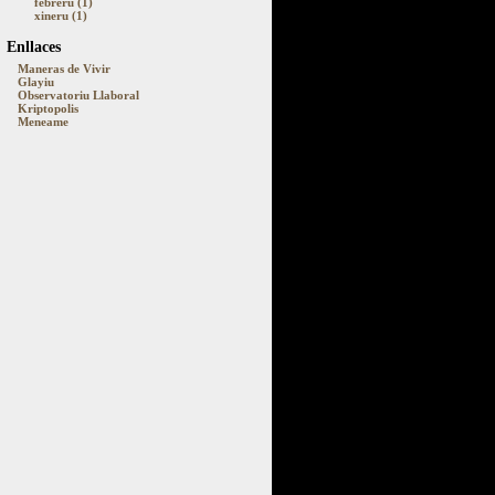
febreru (1)
xineru (1)
Enllaces
Maneras de Vivir
Glayiu
Observatoriu Llaboral
Kriptopolis
Meneame