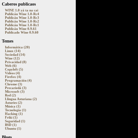
Caberos publicaos
WINE 1.0 yá ta na cai
Publicáu Wine 1.0-Rc4
Publicáu Wine 1.0-Rc3
Publicáu Wine 1.0-Rc2
Publicáu Wine 1.0-Rc1
Publicáu Wine 0.9.61
Publicado Wine 0.9.60
Temes
Informática (20)
Linux (14)
Sociedad (14)
Wine (12)
Privacidad (8)
Web (6)
Copyleft (5)
Videos (4)
Firefox (4)
Programación (4)
Chrome (3)
Precariedá (3)
Microsoft (3)
Red (2)
Llingua Asturiana (2)
Asturies (2)
Música (1)
Tecnología (1)
Hacking (1)
Friki (1)
Seguridad (1)
BSD (1)
Ubuntu (1)
Blogs