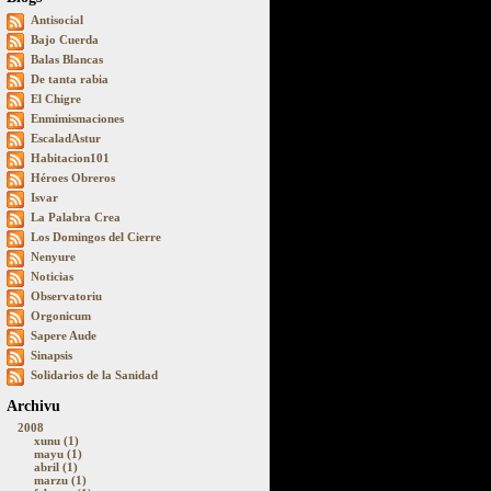
Antisocial
Bajo Cuerda
Balas Blancas
De tanta rabia
El Chigre
Enmimismaciones
EscaladAstur
Habitacion101
Héroes Obreros
Isvar
La Palabra Crea
Los Domingos del Cierre
Nenyure
Noticias
Observatoriu
Orgonicum
Sapere Aude
Sinapsis
Solidarios de la Sanidad
Archivu
2008
xunu (1)
mayu (1)
abril (1)
marzu (1)