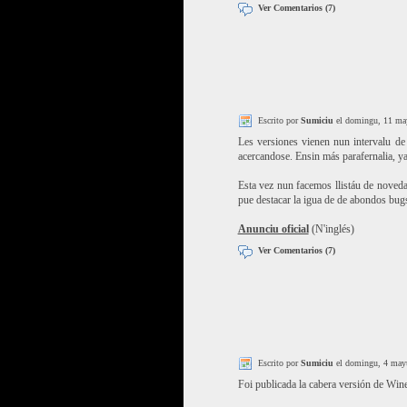
Ver Comentarios (7)
Escrito por
Sumiciu
el domingu, 11 ma
Les versiones vienen nun intervalu de
acercandose. Ensin más parafernalia, ya
Esta vez nun facemos llistáu de noveda
pue destacar la igua de de abondos bug
Anunciu oficial
(N'inglés)
Ver Comentarios (7)
Escrito por
Sumiciu
el domingu, 4 may
Foi publicada la cabera versión de Wine