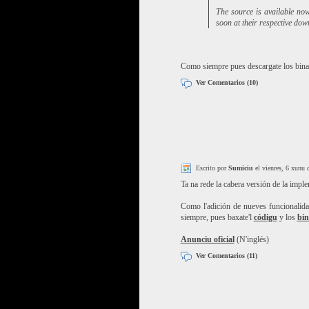
The source is available now
soon at their respective dow
Como siempre pues descargate los binar
Ver Comentarios (10)
Escrito por
Sumiciu
el vienres, 6 xunu 
Ta na rede la cabera versión de la imp
Como l'adición de nueves funcionalida
siempre, pues baxate'l
códigu
y los
bin
Anunciu oficial
(N'inglés)
Ver Comentarios (11)