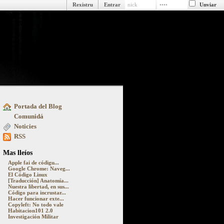
Rexistru
Entrar
Portada del Blog
ue pasa detrás y delantre la pantalla
Comunidá
Noticies
RSS
Mas lleíos
Apple fai de códigu...
Google Chrome: Naveg...
El Código Linux
[Traducción] Anatomía...
Nuestra libertad, en sus...
Código para incrustar...
Hacer funcionar exte...
Copyleft: No todo vale
Habitacion101 2.0
Investigación Militar