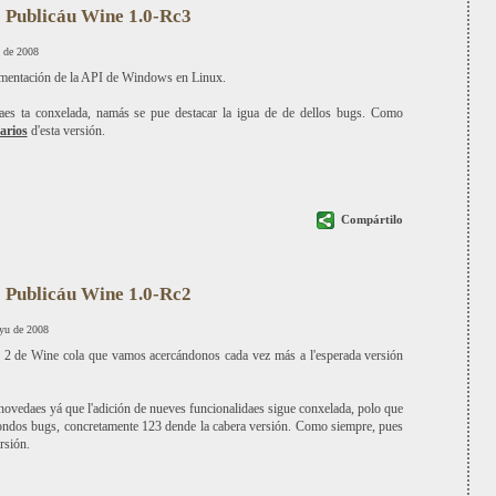
Publicáu Wine 1.0-Rc3
 de 2008
lementación de la API de Windows en Linux.
aes ta conxelada, namás se pue destacar la igua de de dellos bugs. Como
arios
d'esta versión.
Compártilo
Publicáu Wine 1.0-Rc2
yu de 2008
2 de Wine cola que vamos acercándonos cada vez más a l'esperada versión
 novedaes yá que l'adición de nueves funcionalidaes sigue conxelada, polo que
bondos bugs, concretamente 123 dende la cabera versión. Como siempre, pues
rsión.