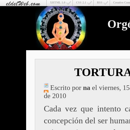
XHTML 1.0
CSS 2.1
RSS
Creative Co
Org
TORTUR
Escrito por
na
el viernes, 15
de 2010
Cada vez que intento c
concepción del ser human