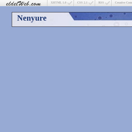
XHTML 1.0
CSS 2.1
RSS
Creative Co
Nenyure