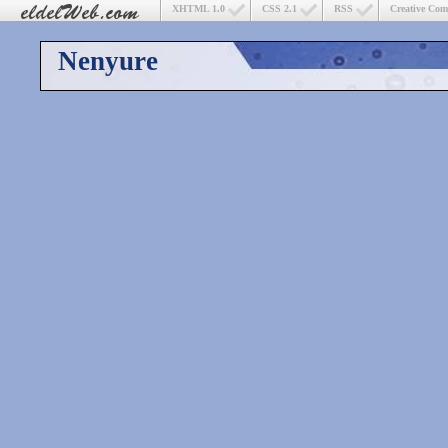
XHTML 1.0
CSS 2.1
RSS
Creative Co
Nenyure