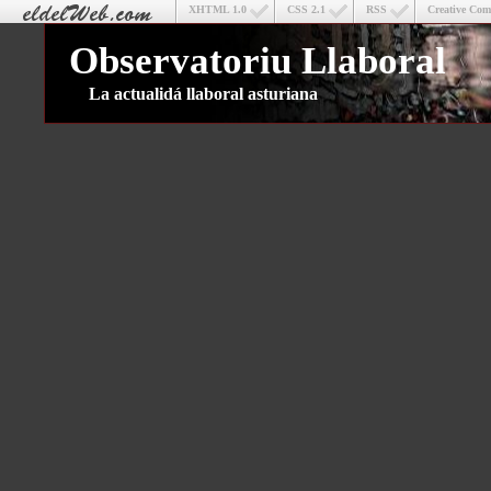
XHTML 1.0
CSS 2.1
RSS
Creative Co
Observatoriu Llaboral
La actualidá llaboral asturiana