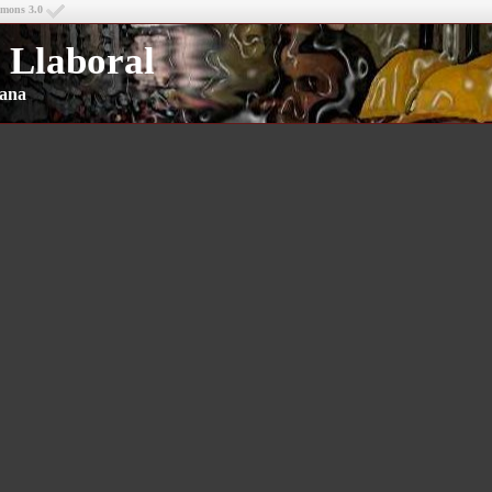
mmons 3.0
 Llaboral
riana