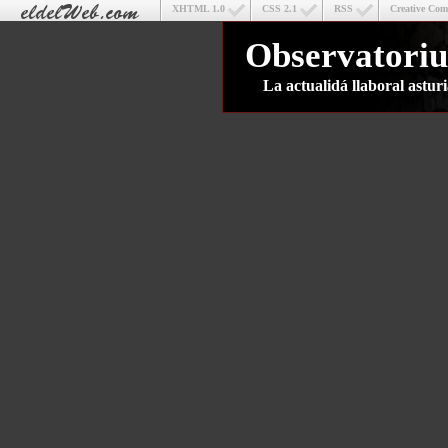
XHTML 1.0
CSS 2.1
RSS
Creative Co
Observatoriu
La actualidá llaboral astu