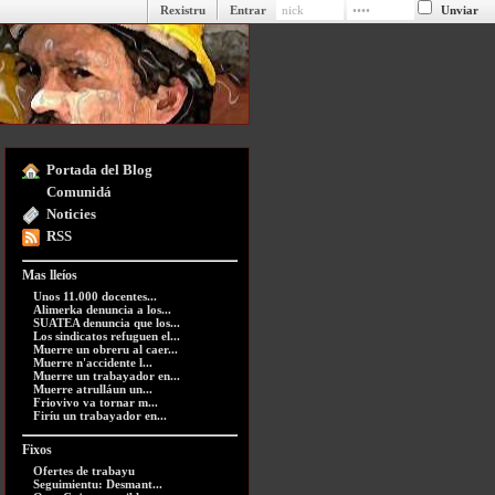
Rexistru
Entrar
Portada del Blog
Comunidá
Noticies
RSS
Mas lleíos
Unos 11.000 docentes...
Alimerka denuncia a los...
SUATEA denuncia que los...
Los sindicatos refuguen el...
Muerre un obreru al caer...
Muerre n'accidente l...
Muerre un trabayador en...
Muerre atrulláun un...
Friovivo va tornar m...
Firíu un trabayador en...
Fixos
Ofertes de trabayu
Seguimientu: Desmant...