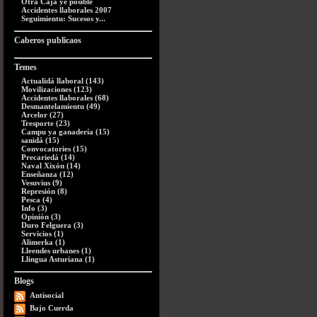
Otra Caja ye posible
Accidentes llaborales 2007
Seguimientu: Sucesos y...
Caberos publicaos
Temes
Actualidá llaboral (143)
Movilizaciones (123)
Accidentes llaborales (68)
Desmantelamientu (49)
Arcelor (27)
Tresporte (23)
Campu ya ganadería (15)
sanidá (15)
Convocatories (15)
Precariedá (14)
Naval Xixón (14)
Enseñanza (12)
Vesuvius (9)
Represión (8)
Pesca (4)
Info (3)
Opinión (3)
Duro Felguera (3)
Servicios (1)
Alimerka (1)
Lleendes urbanes (1)
Llingua Asturiana (1)
Blogs
Antisocial
Bajo Cuerda