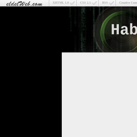
XHTML 1.0
CSS 2.1
RSS
Creative Co
Ha