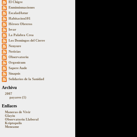
El Chigre
Enmimismaciones
EscaladAstur
Habitacion101
Héroes Obreros
Isvar
La Palabra Crea
Los Domingos del Cierre
Nenyure
Noticias
Observatoriu
Orgonicum
Sapere Aude
Sinapsis
Solidarios de la Sanidad
Archivu
2007
payares (1)
Enllaces
Maneras de Vivir
Glayiu
Observatoriu Llaboral
Kriptopolis
Meneame