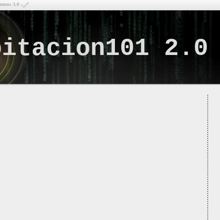
mmons 3.0
bitacion101 2.0
Lo q