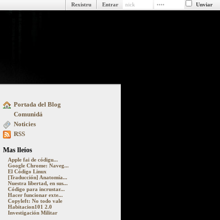
Rexistru
Entrar
Portada del Blog
ue pasa detrás y delantre la pantalla
Comunidá
Noticies
RSS
Mas lleíos
Apple fai de códigu...
Google Chrome: Naveg...
El Código Linux
[Traducción] Anatomía...
Nuestra libertad, en sus...
Código para incrustar...
Hacer funcionar exte...
Copyleft: No todo vale
Habitacion101 2.0
Investigación Militar