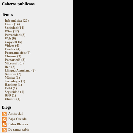
Caberos publicaos
Temes
Informática (20)
Linux (14)
Sociedad (14)
Wine (12)
Privacidad (8)
Web (6)
Copyleft (5)
Videos (4)
Firefox (4)
Programación (4)
Chrome (3)
Precariedá (3)
Microsoft (3)
Red (2)
Llingua Asturiana (2)
Asturies (2)
Música (1)
Tecnología (1)
Hacking (1)
Friki (1)
Seguridad (1)
BSD (1)
Ubuntu (1)
Blogs
Antisocial
Bajo Cuerda
Balas Blancas
De tanta rabia