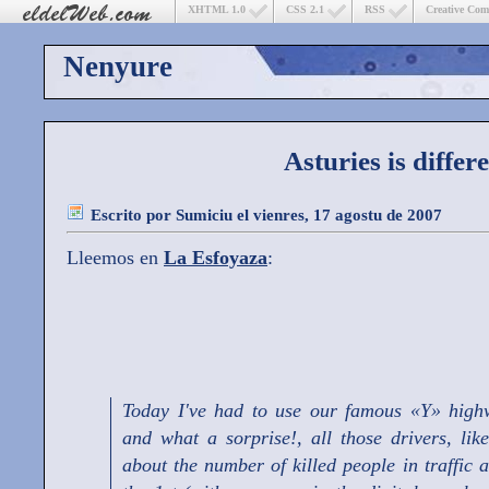
XHTML 1.0
CSS 2.1
RSS
Creative Co
Nenyure
Asturies is differ
Escrito por
Sumiciu
el vienres, 17 agostu de 2007
Lleemos en
La Esfoyaza
:
Today I've had to use our famous «Y» high
and what a sorprise!, all those drivers, li
about the number of killed people in traffic 