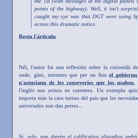
the 1st (with messages in the digital panel
points of the highway). Well, it isn't sorpri
caught my eye was that DGT were using Sp
across this dramatic notice.
Restu l'árticulu
Nél, l'autor fai una reflexión sobre la curiosidá de
onde, güei, mientres que per un llau
el gobiernu 
n'asturianu de les conseyeríes que los usaben
,
l'inglés nos avisos en carretera. Un exemplu qu
importa más la cara turista del país que les necesida
universales nun dan perres...
Sí, selo, que darréu el calificativu afayadizu sed